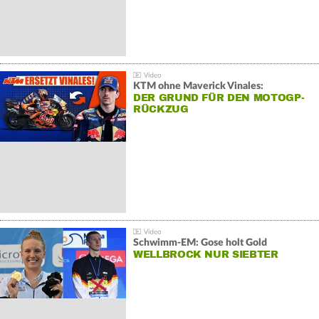
KTM ohne Maverick Vinales:
DER GRUND FÜR DEN MOTOGP-
RÜCKZUG
Schwimm-EM: Gose holt Gold
WELLBROCK NUR SIEBTER