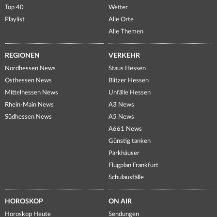
Top 40
Wetter
Playlist
Alle Orte
Alle Themen
REGIONEN
VERKEHR
Nordhessen News
Staus Hessen
Osthessen News
Blitzer Hessen
Mittelhessen News
Unfälle Hessen
Rhein-Main News
A3 News
Südhessen News
A5 News
A661 News
Günstig tanken
Parkhäuser
Flugplan Frankfurt
Schulausfälle
HOROSKOP
ON AIR
Horoskop Heute
Sendungen