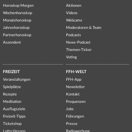
Horoskop Morgen
Aktionen
Wochenhoroskop
Videos
Monatshoroskop
Webcams
Jahreshoroskop
Moderatoren & Team
Partnerhoroskop
Podcasts
Aszendent
News-Podcast
Themen-Ticker
Voting
FREIZEIT
FFH-WELT
Veranstaltungen
FFH-App
Spielplätze
Newsletter
Rezepte
Kontakt
Meditation
Frequenzen
Ausflugsziele
Jobs
Freizeit-Tipps
Führungen
Ticketshop
Presse
Lotto Hessen
Radiowerbung