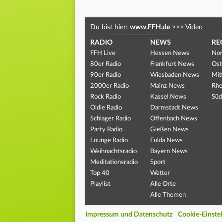
Du bist hier:
www.FFH.de
>>>
Video
RADIO
NEWS
RE
FFH Live
Hessen News
Nor
80er Radio
Frankfurt News
Ost
90er Radio
Wiesbaden News
Mit
2000er Radio
Mainz News
Rhe
Rock Radio
Kassel News
Süd
Oldie Radio
Darmstadt News
Schlager Radio
Offenbach News
Party Radio
Gießen News
Lounge Radio
Fulda News
Weihnachtsradio
Bayern News
Meditationsradio
Sport
Top 40
Wetter
Playlist
Alle Orte
Alle Themen
Impressum und Datenschutz
Cookie-Einste