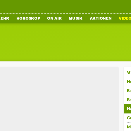
KEHR
HOROSKOP
ON AIR
MUSIK
AKTIONEN
VIDE
V
N
Be
B
N
G
M