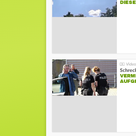
DIES
Schreck
VERM
AUFG