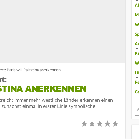
A
Mu
Wi
Sp
A
K
W
ert: Paris will Palästina anerkennen
Li
t:
Re
ÄSTINA ANERKENNEN
G
kreich: Immer mehr westliche Länder erkennen einen
t zunächst einmal in erster Linie symbolische