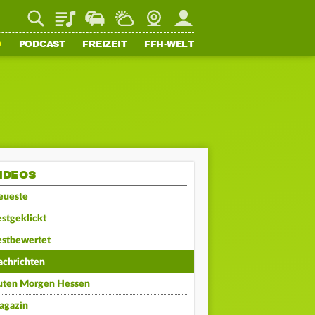
Playlist
Staupilot
Wetter
Webcam
Mein FFH
O
PODCAST
FREIZEIT
FFH-WELT
IDEOS
eueste
stgeklickt
estbewertet
achrichten
uten Morgen Hessen
agazin