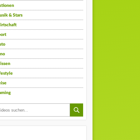
ktionen
sik & Stars
rtschaft
ort
uto
ino
issen
festyle
ise
aming