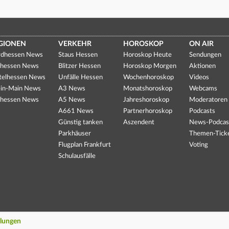
GIONEN
VERKEHR
HOROSKOP
ON AIR
dhessen News
Staus Hessen
Horoskop Heute
Sendungen
hessen News
Blitzer Hessen
Horoskop Morgen
Aktionen
telhessen News
Unfälle Hessen
Wochenhoroskop
Videos
in-Main News
A3 News
Monatshoroskop
Webcams
hessen News
A5 News
Jahreshoroskop
Moderatoren
A661 News
Partnerhoroskop
Podcasts
Günstig tanken
Aszendent
News-Podcas
Parkhäuser
Themen-Tick
Flugplan Frankfurt
Voting
Schulausfälle
llungen