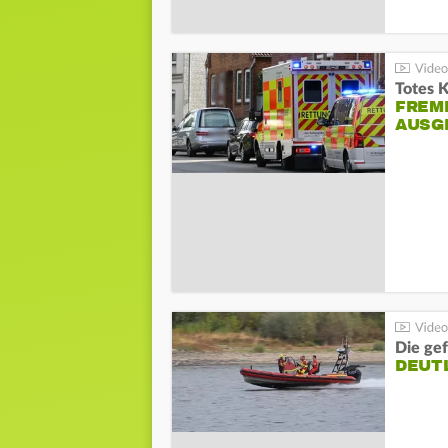
Totes 
FREM
AUSG
Die gef
DEUT