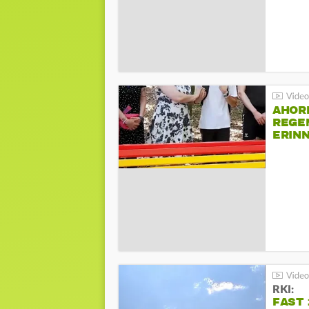
AHOR
REGE
ERIN
BEIM 
RKI:
FAST 