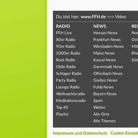
Du bist hier:
www.FFH.de
>>>
Video
RADIO
NEWS
RE
FFH Live
Hessen News
Nor
80er Radio
Frankfurt News
Ost
90er Radio
Wiesbaden News
Mit
2000er Radio
Mainz News
Rhe
Rock Radio
Kassel News
Süd
Oldie Radio
Darmstadt News
Schlager Radio
Offenbach News
Party Radio
Gießen News
Lounge Radio
Fulda News
Weihnachtsradio
Bayern News
Meditationsradio
Sport
Top 40
Wetter
Playlist
Alle Orte
Alle Themen
Impressum und Datenschutz
Cookie-Einste