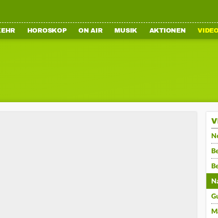
KEHR
HOROSKOP
ON AIR
MUSIK
AKTIONEN
VIDE
V
N
Be
B
N
G
M