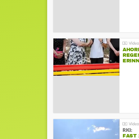
AHOR
REGE
ERIN
BEIM 
RKI:
FAST 