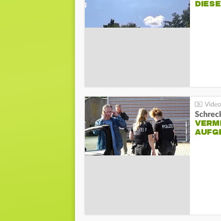
DIES
Schreck
VERM
AUFG