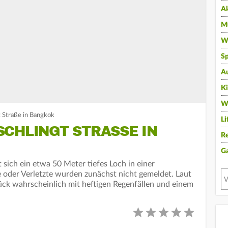
A
Mu
Wi
Sp
A
K
W
t Straße in Bangkok
Li
CHLINGT STRASSE IN B
Re
G
sich ein etwa 50 Meter tiefes Loch in einer
e oder Verletzte wurden zunächst nicht gemeldet. Laut
ck wahrscheinlich mit heftigen Regenfällen und einem