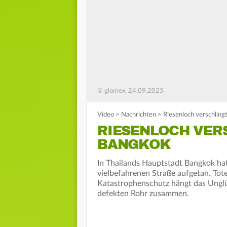
© glomex, 24.09.2025
Video
>
Nachrichten
>
Riesenloch verschling
RIESENLOCH VERS
ANGKOK
In Thailands Hauptstadt Bangkok hat 
vielbefahrenen Straße aufgetan. Tot
Katastrophenschutz hängt das Unglü
defekten Rohr zusammen.