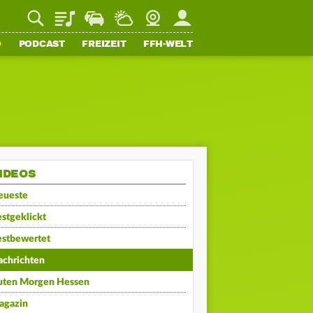
Playlist
Staupilot
Wetter
Webcam
Mein FFH
O
PODCAST
FREIZEIT
FFH-WELT
IDEOS
eueste
stgeklickt
estbewertet
achrichten
uten Morgen Hessen
agazin