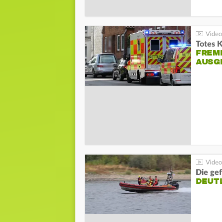
Totes 
FREM
AUSG
Die gef
DEUT