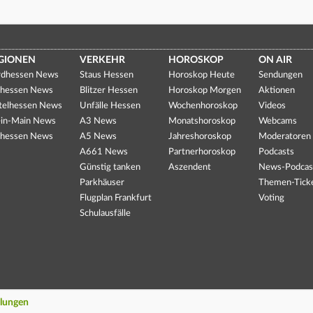
GIONEN
VERKEHR
HOROSKOP
ON AIR
dhessen News
Staus Hessen
Horoskop Heute
Sendungen
hessen News
Blitzer Hessen
Horoskop Morgen
Aktionen
telhessen News
Unfälle Hessen
Wochenhoroskop
Videos
in-Main News
A3 News
Monatshoroskop
Webcams
hessen News
A5 News
Jahreshoroskop
Moderatoren
A661 News
Partnerhoroskop
Podcasts
Günstig tanken
Aszendent
News-Podcas
Parkhäuser
Themen-Tick
Flugplan Frankfurt
Voting
Schulausfälle
llungen