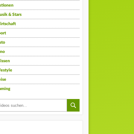
ktionen
sik & Stars
rtschaft
ort
uto
ino
issen
festyle
ise
aming