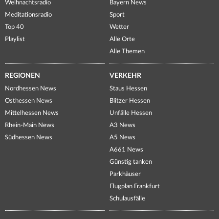
Weihnachtsradio
Bayern News
Meditationsradio
Sport
Top 40
Wetter
Playlist
Alle Orte
Alle Themen
REGIONEN
VERKEHR
Nordhessen News
Staus Hessen
Osthessen News
Blitzer Hessen
Mittelhessen News
Unfälle Hessen
Rhein-Main News
A3 News
Südhessen News
A5 News
A661 News
Günstig tanken
Parkhäuser
Flugplan Frankfurt
Schulausfälle