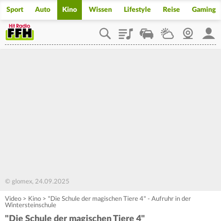
Sport
Auto
Kino
Wissen
Lifestyle
Reise
Gaming
Playlist
Staupilot
Wetter
Webcam
Mein
© glomex, 24.09.2025
Video
>
Kino
>
"Die Schule der magischen Tiere 4" - Aufruhr in der
Wintersteinschule
"Die Schule der magischen Tiere 4"