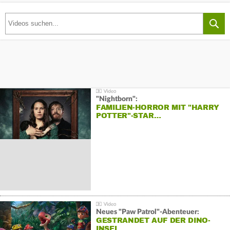
"Nightborn":
FAMILIEN-HORROR MIT "HARRY
POTTER"-STAR…
Neues "Paw Patrol"-Abenteuer:
GESTRANDET AUF DER DINO-
INSEL