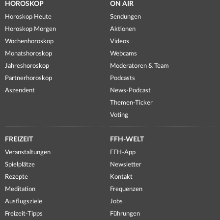
HOROSKOP
ON AIR
Horoskop Heute
Sendungen
Horoskop Morgen
Aktionen
Wochenhoroskop
Videos
Monatshoroskop
Webcams
Jahreshoroskop
Moderatoren & Team
Partnerhoroskop
Podcasts
Aszendent
News-Podcast
Themen-Ticker
Voting
FREIZEIT
FFH-WELT
Veranstaltungen
FFH-App
Spielplätze
Newsletter
Rezepte
Kontakt
Meditation
Frequenzen
Ausflugsziele
Jobs
Freizeit-Tipps
Führungen