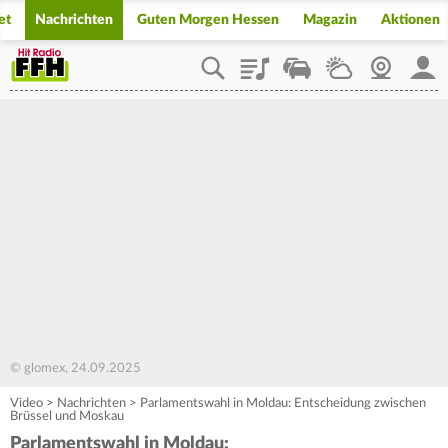
et
Nachrichten
Guten Morgen Hessen
Magazin
Aktionen
Playlist
Staupilot
Wetter
Webcam
Mein
© glomex, 24.09.2025
Video
>
Nachrichten
>
Parlamentswahl in Moldau: Entscheidung zwischen
Brüssel und Moskau
Parlamentswahl in Moldau: