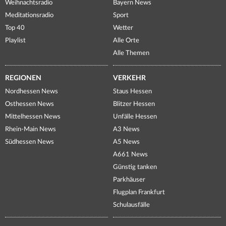
Weihnachtsradio
Bayern News
Meditationsradio
Sport
Top 40
Wetter
Playlist
Alle Orte
Alle Themen
REGIONEN
VERKEHR
Nordhessen News
Staus Hessen
Osthessen News
Blitzer Hessen
Mittelhessen News
Unfälle Hessen
Rhein-Main News
A3 News
Südhessen News
A5 News
A661 News
Günstig tanken
Parkhäuser
Flugplan Frankfurt
Schulausfälle