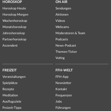
HOROSKOP
ON AIR
Horoskop Heute
Sendungen
Horoskop Morgen
Aktionen
Wochenhoroskop
Videos
Monatshoroskop
Webcams
Jahreshoroskop
Moderatoren & Team
Partnerhoroskop
Podcasts
Aszendent
News-Podcast
Themen-Ticker
Voting
FREIZEIT
FFH-WELT
Veranstaltungen
FFH-App
Spielplätze
Newsletter
Rezepte
Kontakt
Meditation
Frequenzen
Ausflugsziele
Jobs
Freizeit-Tipps
Führungen