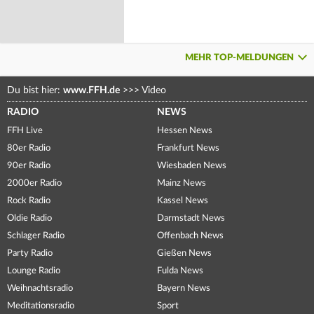
MEHR TOP-MELDUNGEN
Du bist hier:
www.FFH.de
>>>
Video
RADIO
NEWS
FFH Live
Hessen News
80er Radio
Frankfurt News
90er Radio
Wiesbaden News
2000er Radio
Mainz News
Rock Radio
Kassel News
Oldie Radio
Darmstadt News
Schlager Radio
Offenbach News
Party Radio
Gießen News
Lounge Radio
Fulda News
Weihnachtsradio
Bayern News
Meditationsradio
Sport