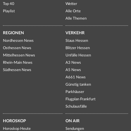
Top 40
Wetter
Playlist
Alle Orte
Alle Themen
REGIONEN
VERKEHR
Nordhessen News
Staus Hessen
Osthessen News
Blitzer Hessen
Mittelhessen News
Unfälle Hessen
Rhein-Main News
A3 News
Südhessen News
A5 News
A661 News
Günstig tanken
Parkhäuser
Flugplan Frankfurt
Schulausfälle
HOROSKOP
ON AIR
Horoskop Heute
Sendungen