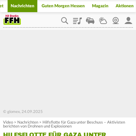
et
Nachrichten
Guten Morgen Hessen
Magazin
Aktionen
Playlist
Staupilot
Wetter
Webcam
Mein
© glomex, 24.09.2025
Video
>
Nachrichten
>
Hilfsflotte für Gaza unter Beschuss – Aktivisten
berichten von Drohnen und Explosionen
HILFSFLOTTE FÜR GAZA UNTER