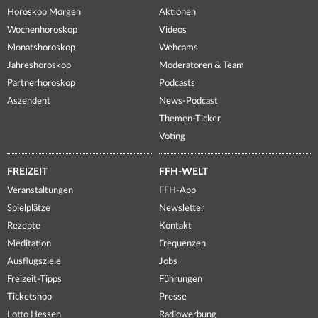
Horoskop Morgen
Aktionen
Wochenhoroskop
Videos
Monatshoroskop
Webcams
Jahreshoroskop
Moderatoren & Team
Partnerhoroskop
Podcasts
Aszendent
News-Podcast
Themen-Ticker
Voting
FREIZEIT
FFH-WELT
Veranstaltungen
FFH-App
Spielplätze
Newsletter
Rezepte
Kontakt
Meditation
Frequenzen
Ausflugsziele
Jobs
Freizeit-Tipps
Führungen
Ticketshop
Presse
Lotto Hessen
Radiowerbung