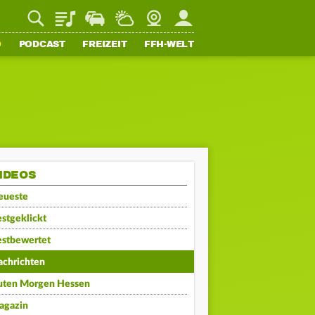
Playlist
Staupilot
Wetter
Webcam
Mein FFH
O
PODCAST
FREIZEIT
FFH-WELT
IDEOS
eueste
stgeklickt
estbewertet
achrichten
uten Morgen Hessen
agazin