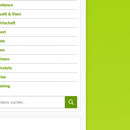
ktionen
sik & Stars
rtschaft
ort
uto
ino
issen
festyle
ise
aming