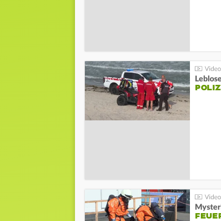
Leblos
POLIZ
Mysteri
FEUE