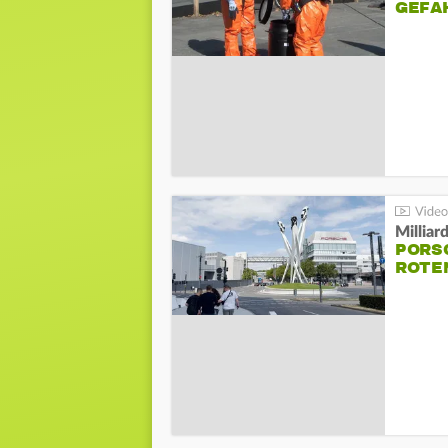
GEFA
Millia
PORSC
ROTE