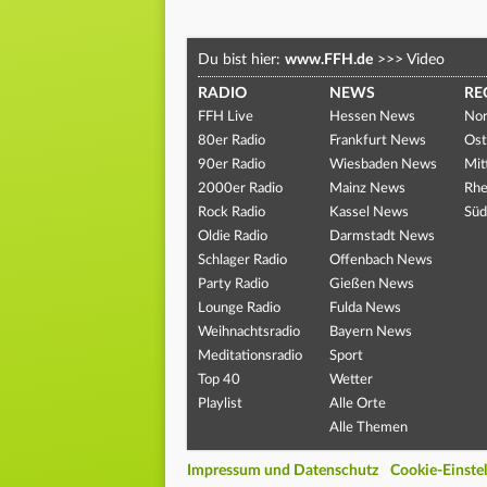
Du bist hier:
www.FFH.de
>>>
Video
RADIO
NEWS
RE
FFH Live
Hessen News
Nor
80er Radio
Frankfurt News
Ost
90er Radio
Wiesbaden News
Mit
2000er Radio
Mainz News
Rhe
Rock Radio
Kassel News
Süd
Oldie Radio
Darmstadt News
Schlager Radio
Offenbach News
Party Radio
Gießen News
Lounge Radio
Fulda News
Weihnachtsradio
Bayern News
Meditationsradio
Sport
Top 40
Wetter
Playlist
Alle Orte
Alle Themen
Impressum und Datenschutz
Cookie-Einste