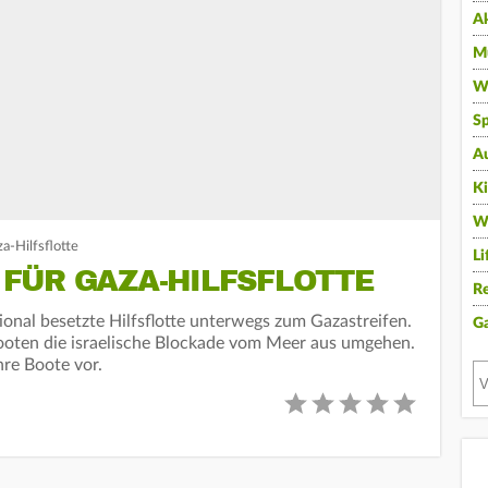
A
Mu
Wi
Sp
A
K
W
a-Hilfsflotte
Li
FÜR GAZA-HILFSFLOTTE
Re
ional besetzte Hilfsflotte unterwegs zum Gazastreifen.
G
Booten die israelische Blockade vom Meer aus umgehen.
hre Boote vor.