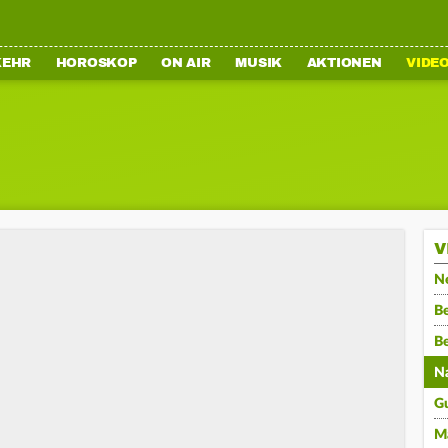
KEHR
HOROSKOP
ON AIR
MUSIK
AKTIONEN
VIDE
V
N
Be
B
N
G
M