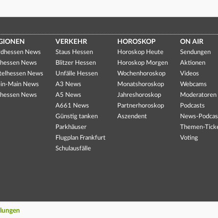
GIONEN
VERKEHR
HOROSKOP
ON AIR
dhessen News
Staus Hessen
Horoskop Heute
Sendungen
hessen News
Blitzer Hessen
Horoskop Morgen
Aktionen
telhessen News
Unfälle Hessen
Wochenhoroskop
Videos
in-Main News
A3 News
Monatshoroskop
Webcams
hessen News
A5 News
Jahreshoroskop
Moderatoren
A661 News
Partnerhoroskop
Podcasts
Günstig tanken
Aszendent
News-Podcas
Parkhäuser
Themen-Tick
Flugplan Frankfurt
Voting
Schulausfälle
llungen