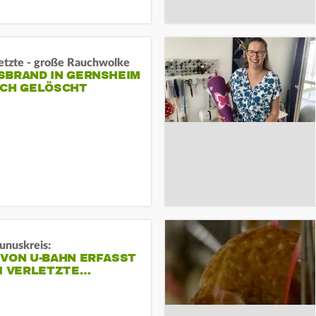
letzte - große Rauchwolke
BRAND IN GERNSHEIM E
CH GELÖSCHT
unuskreis:
 VON U-BAHN ERFASST
EI VERLETZTE…