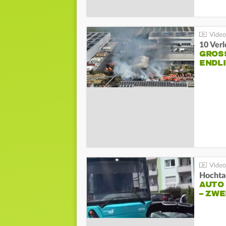
10 Ver
GROSS
NDLI
Hochta
AUTO
– ZW