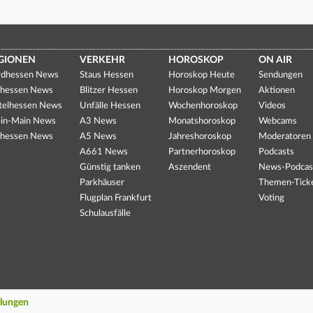
GIONEN
VERKEHR
HOROSKOP
ON AIR
dhessen News
Staus Hessen
Horoskop Heute
Sendungen
hessen News
Blitzer Hessen
Horoskop Morgen
Aktionen
telhessen News
Unfälle Hessen
Wochenhoroskop
Videos
in-Main News
A3 News
Monatshoroskop
Webcams
hessen News
A5 News
Jahreshoroskop
Moderatoren
A661 News
Partnerhoroskop
Podcasts
Günstig tanken
Aszendent
News-Podcas
Parkhäuser
Themen-Tick
Flugplan Frankfurt
Voting
Schulausfälle
llungen