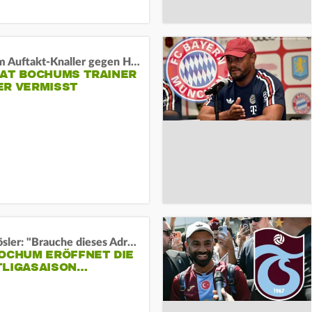
Vor dem Auftakt-Knaller gegen Hertha:
HAT BOCHUMS TRAINER
ER VERMISST
Uwe Rösler: "Brauche dieses Adrenalin"
BOCHUM ERÖFFNET DIE
TLIGASAISON…