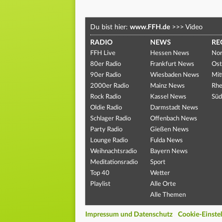
Du bist hier:
www.FFH.de
>>>
Video
RADIO
NEWS
RE
FFH Live
Hessen News
Nor
80er Radio
Frankfurt News
Ost
90er Radio
Wiesbaden News
Mit
2000er Radio
Mainz News
Rhe
Rock Radio
Kassel News
Süd
Oldie Radio
Darmstadt News
Schlager Radio
Offenbach News
Party Radio
Gießen News
Lounge Radio
Fulda News
Weihnachtsradio
Bayern News
Meditationsradio
Sport
Top 40
Wetter
Playlist
Alle Orte
Alle Themen
Impressum und Datenschutz
Cookie-Einste