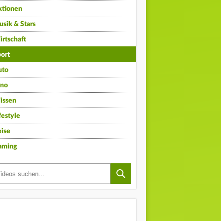
ktionen
sik & Stars
rtschaft
ort
uto
ino
issen
festyle
ise
aming