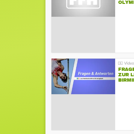
LYMPI
FRAG
ZUR L
BIRM