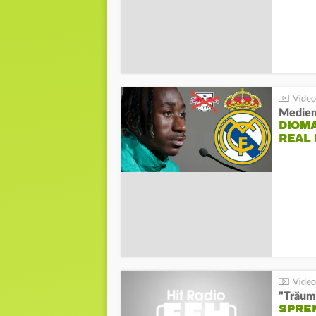
Medien
DIOM
REAL
"Träum
SPREN