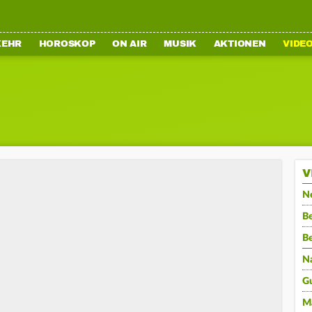
KEHR
HOROSKOP
ON AIR
MUSIK
AKTIONEN
VIDE
V
N
Be
B
N
G
M