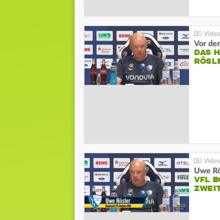
DAS 
RÖSL
VFL 
ZWEI