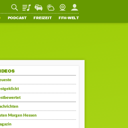
Playlist
Staupilot
Wetter
Webcam
Mein FFH
O
PODCAST
FREIZEIT
FFH-WELT
IDEOS
eueste
stgeklickt
estbewertet
achrichten
uten Morgen Hessen
agazin