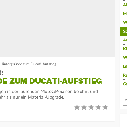
A
Mu
Wi
Sp
A
K
W
 Hintergründe zum Ducati-Aufstieg
Li
:
Re
DE ZUM DUCATI-AUFSTIEG
G
ngen in der laufenden MotoGP-Saison belohnt und
ehr als nur ein Material-Upgrade.