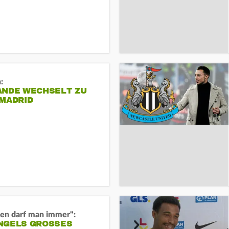
:
ANDE WECHSELT ZU
 MADRID
en darf man immer":
GELS GROSSES O