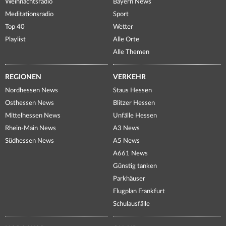
Weihnachtsradio
Bayern News
Meditationsradio
Sport
Top 40
Wetter
Playlist
Alle Orte
Alle Themen
REGIONEN
VERKEHR
Nordhessen News
Staus Hessen
Osthessen News
Blitzer Hessen
Mittelhessen News
Unfälle Hessen
Rhein-Main News
A3 News
Südhessen News
A5 News
A661 News
Günstig tanken
Parkhäuser
Flugplan Frankfurt
Schulausfälle