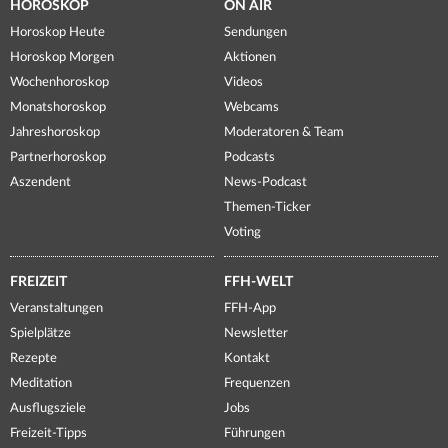
HOROSKOP
ON AIR
Horoskop Heute
Sendungen
Horoskop Morgen
Aktionen
Wochenhoroskop
Videos
Monatshoroskop
Webcams
Jahreshoroskop
Moderatoren & Team
Partnerhoroskop
Podcasts
Aszendent
News-Podcast
Themen-Ticker
Voting
FREIZEIT
FFH-WELT
Veranstaltungen
FFH-App
Spielplätze
Newsletter
Rezepte
Kontakt
Meditation
Frequenzen
Ausflugsziele
Jobs
Freizeit-Tipps
Führungen