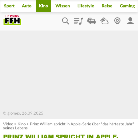
Sport
Auto
Kino
Wissen
Lifestyle
Reise
Gaming
Playlist
Staupilot
Wetter
Webcam
Mein
© glomex, 26.09.2025
Video
>
Kino
>
Prinz William spricht in Apple-Serie über "das härteste Jahr"
seines Lebens
PRINZ WILLIAM SPRICHT IN APPLE-