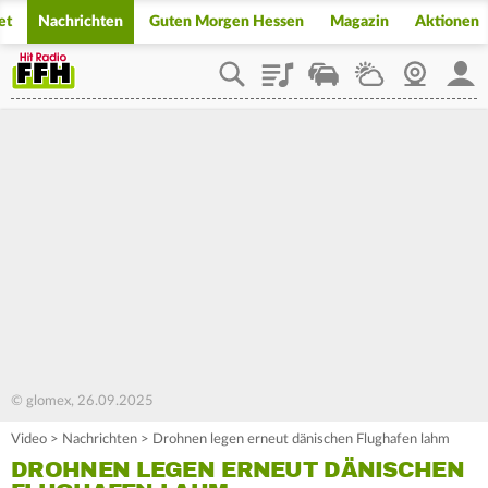
et
Nachrichten
Guten Morgen Hessen
Magazin
Aktionen
Playlist
Staupilot
Wetter
Webcam
Mein
© glomex, 26.09.2025
Video
>
Nachrichten
>
Drohnen legen erneut dänischen Flughafen lahm
DROHNEN LEGEN ERNEUT DÄNISCHEN