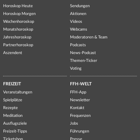
Horoskop Heute
Sendungen
Horoskop Morgen
Aktionen
Wochenhoroskop
Videos
Monatshoroskop
Webcams
Jahreshoroskop
Moderatoren & Team
Partnerhoroskop
Podcasts
Aszendent
News-Podcast
Themen-Ticker
Voting
FREIZEIT
FFH-WELT
Veranstaltungen
FFH-App
Spielplätze
Newsletter
Rezepte
Kontakt
Meditation
Frequenzen
Ausflugsziele
Jobs
Freizeit-Tipps
Führungen
Ticketshop
Presse