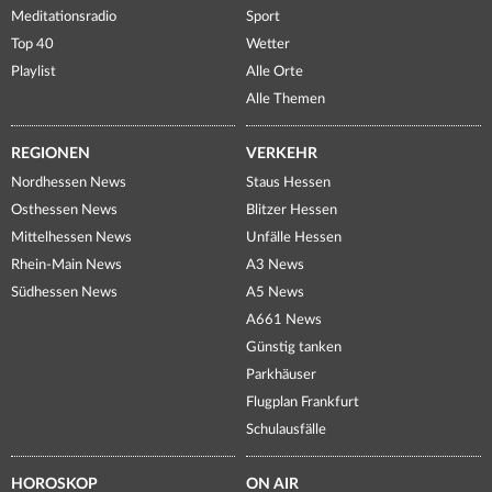
Meditationsradio
Sport
Top 40
Wetter
Playlist
Alle Orte
Alle Themen
REGIONEN
VERKEHR
Nordhessen News
Staus Hessen
Osthessen News
Blitzer Hessen
Mittelhessen News
Unfälle Hessen
Rhein-Main News
A3 News
Südhessen News
A5 News
A661 News
Günstig tanken
Parkhäuser
Flugplan Frankfurt
Schulausfälle
HOROSKOP
ON AIR