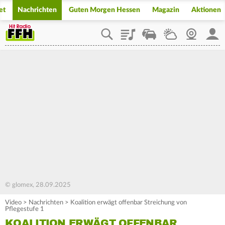
et
Nachrichten
Guten Morgen Hessen
Magazin
Aktionen
Playlist
Staupilot
Wetter
Webcam
Mein
© glomex, 28.09.2025
Video
>
Nachrichten
>
Koalition erwägt offenbar Streichung von
Pflegestufe 1
KOALITION ERWÄGT OFFENBAR