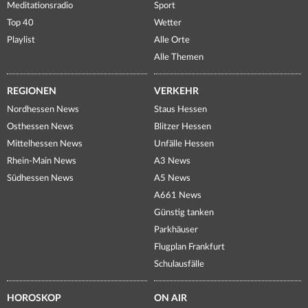
Meditationsradio
Sport
Top 40
Wetter
Playlist
Alle Orte
Alle Themen
REGIONEN
VERKEHR
Nordhessen News
Staus Hessen
Osthessen News
Blitzer Hessen
Mittelhessen News
Unfälle Hessen
Rhein-Main News
A3 News
Südhessen News
A5 News
A661 News
Günstig tanken
Parkhäuser
Flugplan Frankfurt
Schulausfälle
HOROSKOP
ON AIR