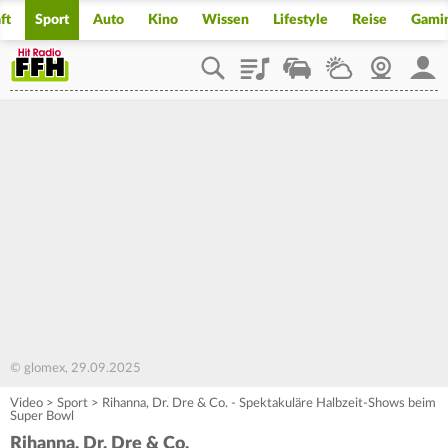
ft
Sport
Auto
Kino
Wissen
Lifestyle
Reise
Gami
Playlist
Staupilot
Wetter
Webcam
Mein
© glomex, 29.09.2025
Video
>
Sport
>
Rihanna, Dr. Dre & Co. - Spektakuläre Halbzeit-Shows beim
Super Bowl
Rihanna, Dr. Dre & Co.