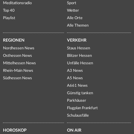
Meditationsradio
Sport
Top 40
Wetter
Playlist
Alle Orte
Alle Themen
REGIONEN
VERKEHR
Nordhessen News
Staus Hessen
Osthessen News
Blitzer Hessen
Mittelhessen News
Unfälle Hessen
Rhein-Main News
A3 News
Südhessen News
A5 News
A661 News
Günstig tanken
Parkhäuser
Flugplan Frankfurt
Schulausfälle
HOROSKOP
ON AIR