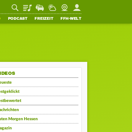
Playlist
Staupilot
Wetter
Webcam
Mein FFH
O
PODCAST
FREIZEIT
FFH-WELT
IDEOS
eueste
stgeklickt
estbewertet
achrichten
uten Morgen Hessen
agazin