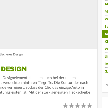
A
Mu
Wi
Sp
A
K
W
etischeres Design
Li
Re
 DESIGN
G
hen Designelemente bleiben auch bei der neuen
t verdeckten hinteren Türgriffe. Die Kontur der nach
de verfeinert, sodass der Clio das einzige Auto in
ungsleisten ist. Mit der stark geneigten Heckscheibe
…