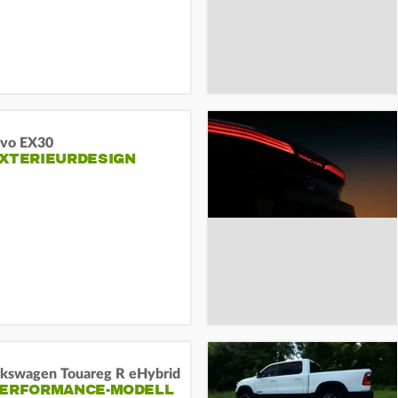
lvo EX30
EXTERIEURDESIGN
lkswagen Touareg R eHybrid
PERFORMANCE-MODELL