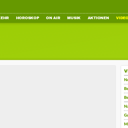
KEHR
HOROSKOP
ON AIR
MUSIK
AKTIONEN
VIDE
V
N
Be
B
N
G
M