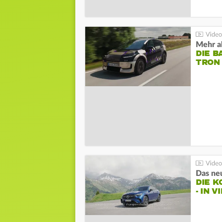
Mehr al
DIE B
TRON
DIE 
- IN 