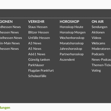
GIONEN
VERKEHR
HOROSKOP
ON AIR
dhessen News
Staus Hessen
Horoskop Heute
Sendungen
hessen News
Blitzer Hessen
Horoskop Morgen
Aktionen
telhessen News
Unfälle Hessen
Wochenhoroskop
Videos
in-Main News
A3 News
Monatshoroskop
Webcams
hessen News
A5 News
Jahreshoroskop
Moderatoren
A661 News
Partnerhoroskop
Podcasts
Günstig tanken
Aszendent
News-Podcas
Parkhäuser
Themen-Tick
Flugplan Frankfurt
Voting
Schulausfälle
llungen