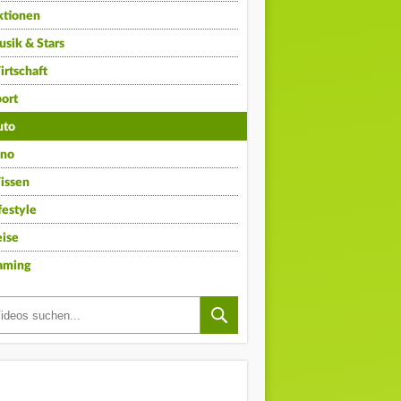
ktionen
sik & Stars
rtschaft
ort
uto
ino
issen
festyle
ise
aming