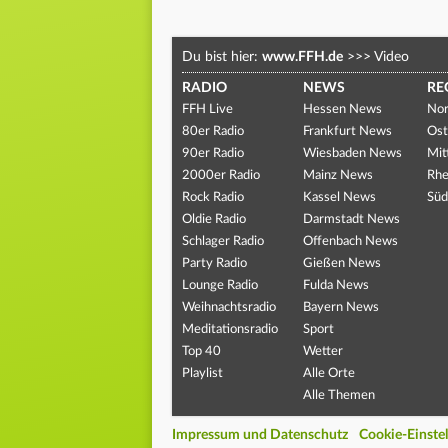
Du bist hier:
www.FFH.de
>>>
Video
RADIO
NEWS
RE
FFH Live
Hessen News
Nor
80er Radio
Frankfurt News
Ost
90er Radio
Wiesbaden News
Mit
2000er Radio
Mainz News
Rhe
Rock Radio
Kassel News
Süd
Oldie Radio
Darmstadt News
Schlager Radio
Offenbach News
Party Radio
Gießen News
Lounge Radio
Fulda News
Weihnachtsradio
Bayern News
Meditationsradio
Sport
Top 40
Wetter
Playlist
Alle Orte
Alle Themen
Impressum und Datenschutz
Cookie-Einste