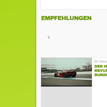
EMPFEHLUNGEN
DER 
REVU
RUND
HOCK