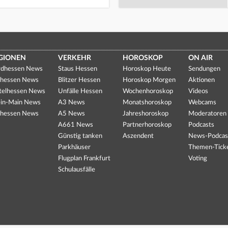
GIONEN
VERKEHR
HOROSKOP
ON AIR
dhessen News
Staus Hessen
Horoskop Heute
Sendungen
hessen News
Blitzer Hessen
Horoskop Morgen
Aktionen
telhessen News
Unfälle Hessen
Wochenhoroskop
Videos
in-Main News
A3 News
Monatshoroskop
Webcams
hessen News
A5 News
Jahreshoroskop
Moderatoren
A661 News
Partnerhoroskop
Podcasts
Günstig tanken
Aszendent
News-Podcas
Parkhäuser
Themen-Tick
Flugplan Frankfurt
Voting
Schulausfälle