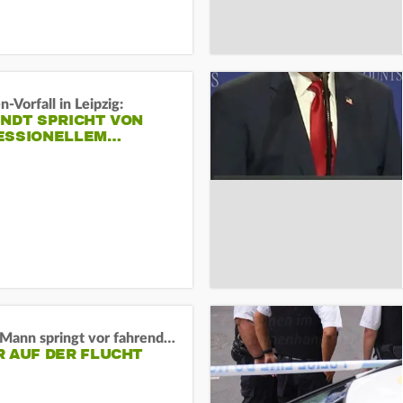
-Vorfall in Leipzig:
INDT SPRICHT VON
ESSIONELLEM…
BaWü: Mann springt vor fahrendes Auto und schießt
R AUF DER FLUCHT