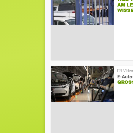
AM L
WISS
E-Auto
GROS