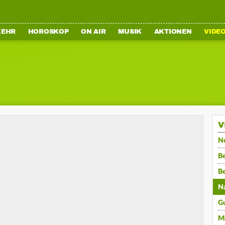
KEHR
HOROSKOP
ON AIR
MUSIK
AKTIONEN
VIDE
V
N
Be
B
N
G
M