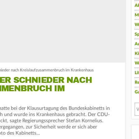
A
Mu
Wi
Sp
A
K
W
nieder nach Kreislaufzusammenbruch im Krankenhaus
Li
ER SCHNIEDER NACH
Re
MMENBRUCH IM
G
hatte bei der Klausurtagung des Bundeskabinetts in
ch und wurde ins Krankenhaus gebracht. Der CDU-
ckt, sagte Regierungssprecher Stefan Kornelius.
rgegangen, zur Sicherheit werde er sich aber
oto des Kabinetts…