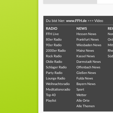
Du bist hier:
www.FFH.de
>>>
Video
RADIO
NEWS
RE
FFH Live
Hessen News
Nor
80er Radio
Frankfurt News
Ost
90er Radio
Wiesbaden News
Mit
2000er Radio
Mainz News
Rhe
Rock Radio
Kassel News
Süd
Oldie Radio
Darmstadt News
Schlager Radio
Offenbach News
Party Radio
Gießen News
Lounge Radio
Fulda News
Weihnachtsradio
Bayern News
Meditationsradio
Sport
Top 40
Wetter
Playlist
Alle Orte
Alle Themen