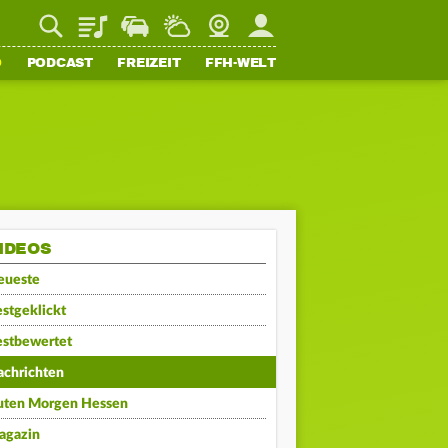
Playlist
Staupilot
Wetter
Webcam
Mein FFH
O
PODCAST
FREIZEIT
FFH-WELT
IDEOS
eueste
stgeklickt
estbewertet
achrichten
uten Morgen Hessen
agazin