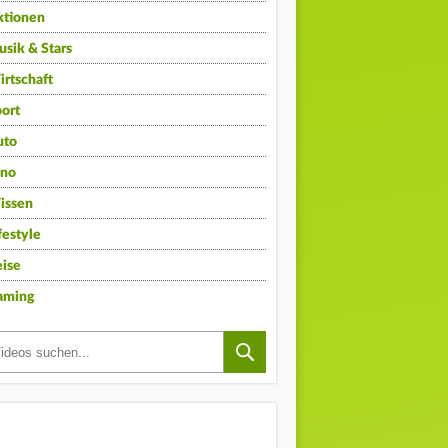
ktionen
sik & Stars
rtschaft
ort
uto
ino
issen
festyle
ise
aming