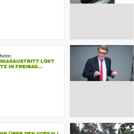
sheim:
RGASAUSTRITT LÖST
TZ IN FREIBAD…
IR ÜBER DEN VORFALL