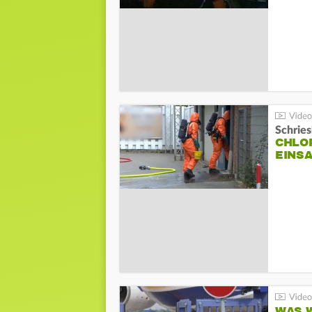
Schrie
CHLO
EINSA
WAS W