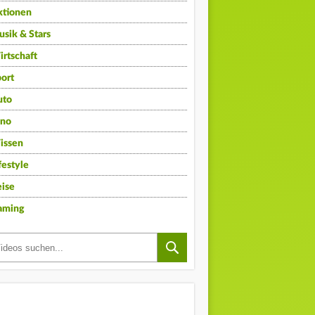
ktionen
sik & Stars
rtschaft
ort
uto
ino
issen
festyle
ise
aming