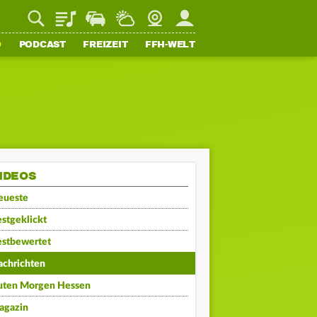
Playlist
Staupilot
Wetter
Webcam
Mein FFH
O
PODCAST
FREIZEIT
FFH-WELT
IDEOS
eueste
stgeklickt
estbewertet
achrichten
uten Morgen Hessen
agazin