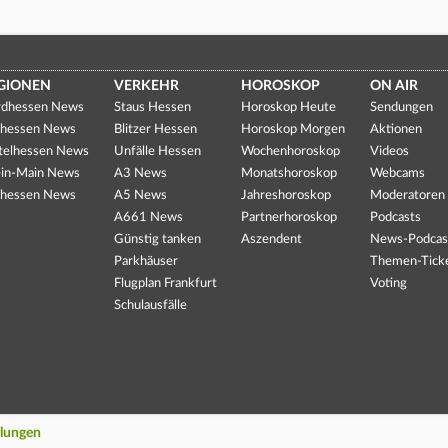
GIONEN
VERKEHR
HOROSKOP
ON AIR
dhessen News
Staus Hessen
Horoskop Heute
Sendungen
hessen News
Blitzer Hessen
Horoskop Morgen
Aktionen
telhessen News
Unfälle Hessen
Wochenhoroskop
Videos
in-Main News
A3 News
Monatshoroskop
Webcams
hessen News
A5 News
Jahreshoroskop
Moderatoren
A661 News
Partnerhoroskop
Podcasts
Günstig tanken
Aszendent
News-Podcas
Parkhäuser
Themen-Tick
Flugplan Frankfurt
Voting
Schulausfälle
llungen