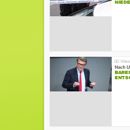
NIED
Nach Un
BAREI
NTSC