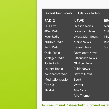
Du bist hier:
www.FFH.de
>>>
Video
RADIO
NEWS
RE
FFH Live
Hessen News
Nor
80er Radio
Frankfurt News
Ost
90er Radio
Wiesbaden News
Mit
2000er Radio
Mainz News
Rhe
Rock Radio
Kassel News
Süd
Oldie Radio
Darmstadt News
Schlager Radio
Offenbach News
Party Radio
Gießen News
Lounge Radio
Fulda News
Weihnachtsradio
Bayern News
Meditationsradio
Sport
Top 40
Wetter
Playlist
Alle Orte
Alle Themen
Impressum und Datenschutz
Cookie-Einste