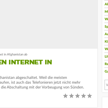
A
Mu
Wi
Sp
A
K
W
net in Afghanistan ab
Li
N INTERNET IN
Re
G
ghanistan abgeschaltet. Weil die meisten
aufen, ist auch das Telefonieren jetzt nicht mehr
en die Abschaltung mit der Vorbeugung von Sünden.