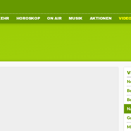
KEHR
HOROSKOP
ON AIR
MUSIK
AKTIONEN
VIDE
V
N
Be
B
N
G
M