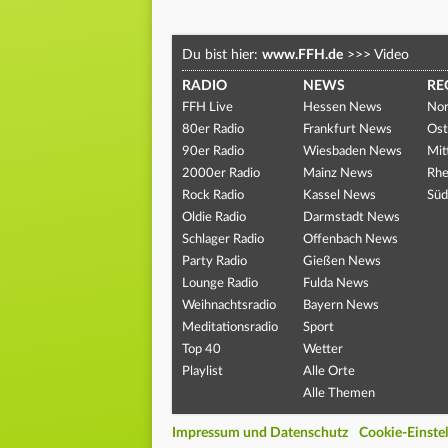
Du bist hier:
www.FFH.de
>>>
Video
RADIO
NEWS
RE
FFH Live
Hessen News
Nor
80er Radio
Frankfurt News
Ost
90er Radio
Wiesbaden News
Mit
2000er Radio
Mainz News
Rhe
Rock Radio
Kassel News
Süd
Oldie Radio
Darmstadt News
Schlager Radio
Offenbach News
Party Radio
Gießen News
Lounge Radio
Fulda News
Weihnachtsradio
Bayern News
Meditationsradio
Sport
Top 40
Wetter
Playlist
Alle Orte
Alle Themen
Impressum und Datenschutz
Cookie-Einste