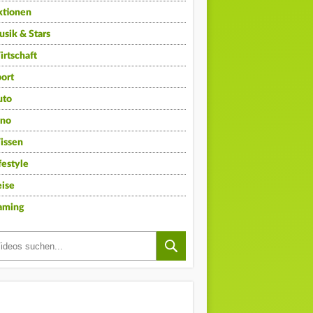
ktionen
sik & Stars
rtschaft
ort
uto
ino
issen
festyle
ise
aming