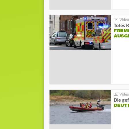
Totes 
FREM
AUSG
Die gef
DEUT