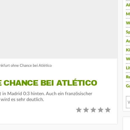
A
Mu
Wi
Sp
A
K
W
nkfurt ohne Chance bei Atlético
Li
Re
 CHANCE BEI ATLÉTICO
G
t in Madrid 0:3 hinten. Auch ein französischer
 wird es sehr deutlich.