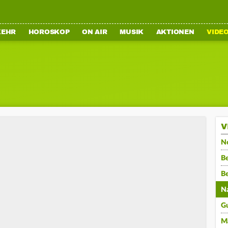
KEHR
HOROSKOP
ON AIR
MUSIK
AKTIONEN
VIDE
V
N
Be
B
N
G
M