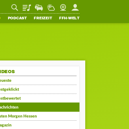
Playlist
Staupilot
Wetter
Webcam
Mein FFH
O
PODCAST
FREIZEIT
FFH-WELT
IDEOS
eueste
stgeklickt
estbewertet
achrichten
uten Morgen Hessen
agazin