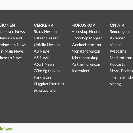
GIONEN
VERKEHR
HOROSKOP
ON AIR
dhessen News
Staus Hessen
Horoskop Heute
Sendungen
hessen News
Blitzer Hessen
Horoskop Morgen
Aktionen
telhessen News
Unfälle Hessen
Wochenhoroskop
Videos
in-Main News
A3 News
Monatshoroskop
Webcams
hessen News
A5 News
Jahreshoroskop
Moderatoren
A661 News
Partnerhoroskop
Podcasts
Günstig tanken
Aszendent
News-Podcas
Parkhäuser
Themen-Tick
Flugplan Frankfurt
Voting
Schulausfälle
llungen