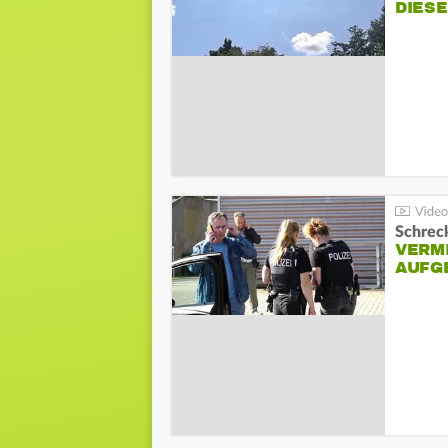
DIES
Schreck
VERM
AUFG