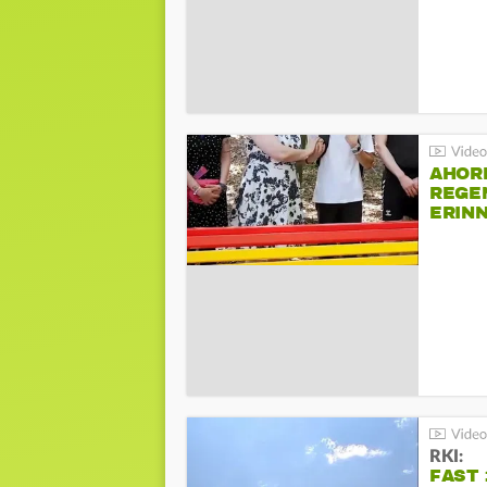
AHOR
REGE
ERIN
BEIM 
RKI:
FAST 