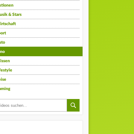
ktionen
sik & Stars
rtschaft
ort
uto
ino
issen
festyle
ise
aming