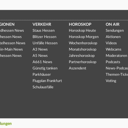
GIONEN
VERKEHR
HOROSKOP
ON AIR
dhessen News
Staus Hessen
Horoskop Heute
Sendungen
hessen News
Blitzer Hessen
Horoskop Morgen
Aktionen
telhessen News
Unfälle Hessen
Wochenhoroskop
Videos
in-Main News
A3 News
Monatshoroskop
Webcams
hessen News
A5 News
Jahreshoroskop
Moderatoren
A661 News
Partnerhoroskop
Podcasts
Günstig tanken
Aszendent
News-Podcas
Parkhäuser
Themen-Tick
Flugplan Frankfurt
Voting
Schulausfälle
llungen