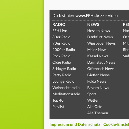
Du bist hier:
www.FFH.de
>>>
Video
RADIO
NEWS
RE
FFH Live
Hessen News
Nor
80er Radio
Frankfurt News
Ost
90er Radio
Wiesbaden News
Mit
2000er Radio
Mainz News
Rhe
Rock Radio
Kassel News
Süd
Oldie Radio
Darmstadt News
Schlager Radio
Offenbach News
Party Radio
Gießen News
Lounge Radio
Fulda News
Weihnachtsradio
Bayern News
Meditationsradio
Sport
Top 40
Wetter
Playlist
Alle Orte
Alle Themen
Impressum und Datenschutz
Cookie-Einste