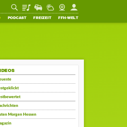
Playlist
Staupilot
Wetter
Webcam
Mein FFH
O
PODCAST
FREIZEIT
FFH-WELT
IDEOS
eueste
stgeklickt
estbewertet
achrichten
uten Morgen Hessen
agazin