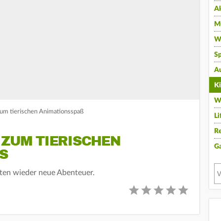
A
Mu
Wi
Sp
A
K
W
 zum tierischen Animationsspaß
Li
Re
 ZUM TIERISCHEN
G
ten wieder neue Abenteuer.