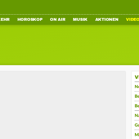
KEHR
HOROSKOP
ON AIR
MUSIK
AKTIONEN
VIDE
V
N
Be
B
N
G
M