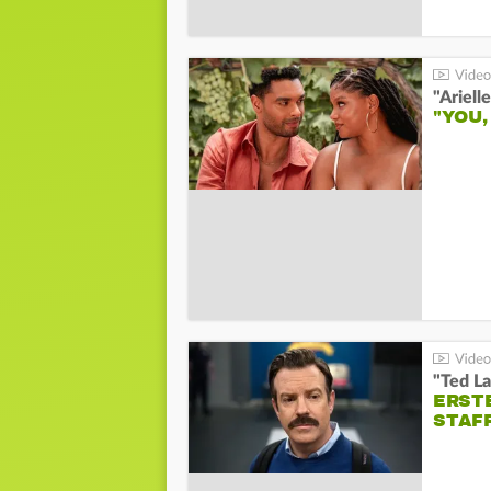
"YOU,
"Ted La
ERST
STAF