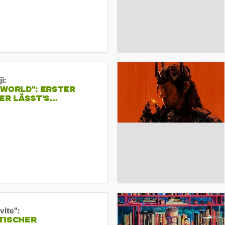
i:
 WORLD": ERSTER
ER LÄSST'S…
vite":
TISCHER