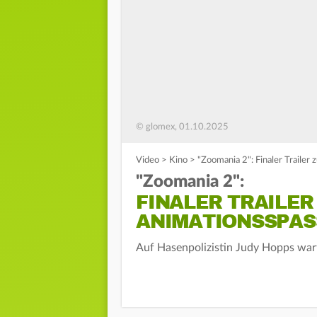
© glomex, 01.10.2025
Video
>
Kino
>
"Zoomania 2": Finaler Trailer
"Zoomania 2":
FINALER TRAILER
ANIMATIONSSPASS
Auf Hasenpolizistin Judy Hopps war