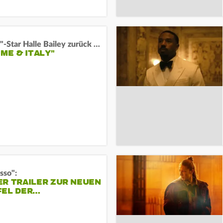
"Arielle"-Star Halle Bailey zurück auf der Leinwand:
 ME & ITALY"
sso":
ER TRAILER ZUR NEUEN
FEL DER…