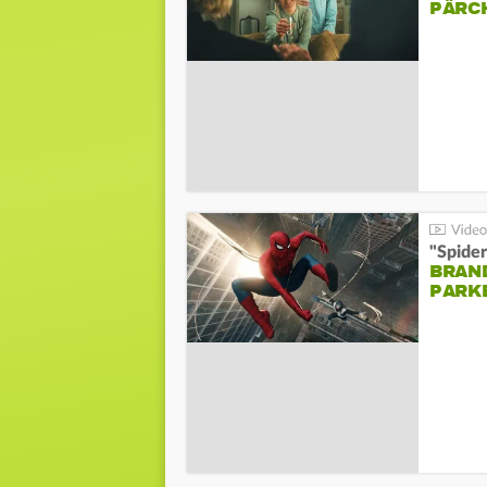
PÄRC
"Spide
BRAND
PARK