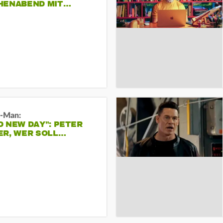
HENABEND MIT…
r-Man:
 NEW DAY": PETER
ER, WER SOLL…