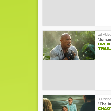
"Jumanj
OPEN
TRAIL
"The In
CHAO