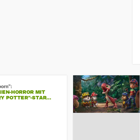
born":
IEN-HORROR MIT
RY POTTER"-STAR…