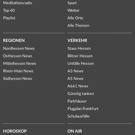
Meditationsradio
Sport
Top 40
Wetter
Playlist
Alle Orte
Alle Themen
REGIONEN
VERKEHR
Nordhessen News
Staus Hessen
Osthessen News
Blitzer Hessen
Mittelhessen News
Unfälle Hessen
Rhein-Main News
A3 News
Südhessen News
A5 News
A661 News
Günstig tanken
Parkhäuser
Flugplan Frankfurt
Schulausfälle
HOROSKOP
ON AIR