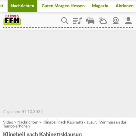
et
Nachrichten
Guten Morgen Hessen
Magazin
Aktionen
Playlist
Staupilot
Wetter
Webcam
Mein
© glomex, 01.10.2025
Video
>
Nachrichten
>
Klingbeil nach Kabinettsklausur: "Wir müssen das
Tempo erhöhen"
Klingbeil nach Kabinettsklausur: