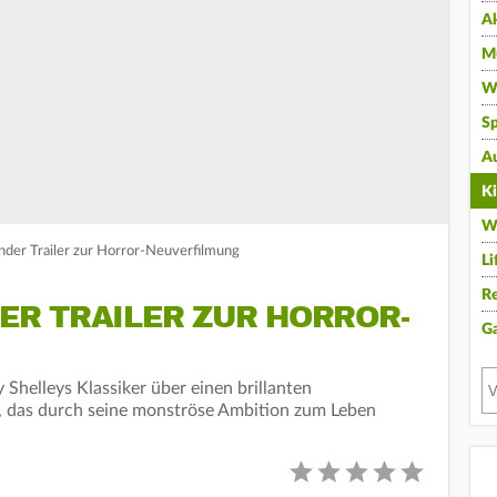
A
Mu
Wi
Sp
A
K
W
der Trailer zur Horror-Neuverfilmung
Li
Re
R TRAILER ZUR HORROR-
G
 Shelleys Klassiker über einen brillanten
, das durch seine monströse Ambition zum Leben