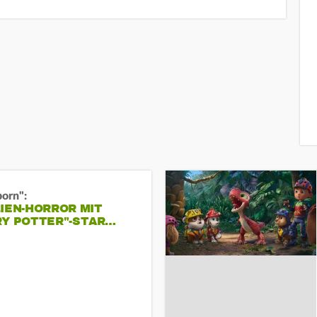
born":
IEN-HORROR MIT
RY POTTER"-STAR…