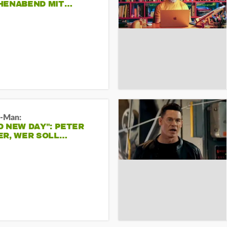
HENABEND MIT…
r-Man:
 NEW DAY": PETER
ER, WER SOLL…