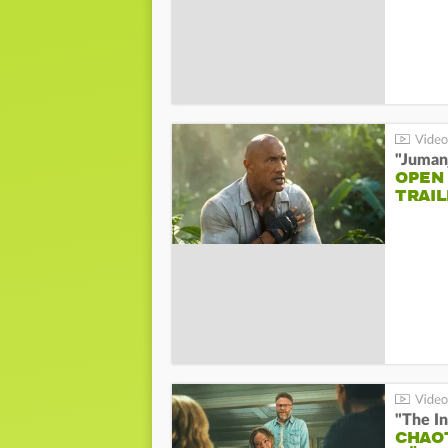
"Jumanj
OPEN
TRAIL
"The In
CHAO