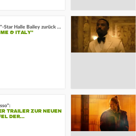
"Arielle"-Star Halle Bailey zurück auf der Leinwand:
 ME & ITALY"
sso":
ER TRAILER ZUR NEUEN
FEL DER…