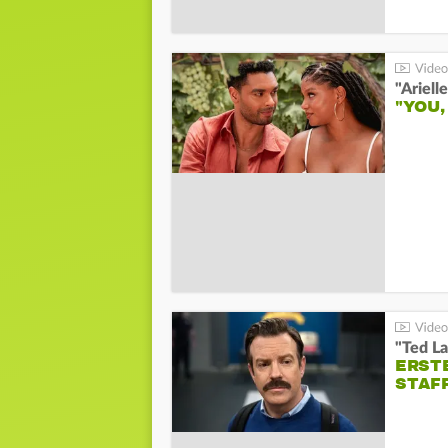
"YOU,
"Ted La
ERST
STAF