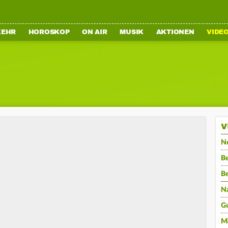
KEHR
HOROSKOP
ON AIR
MUSIK
AKTIONEN
VIDE
V
N
Be
B
N
G
M