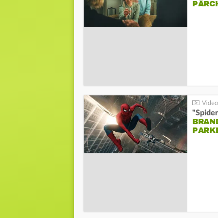
PÄRC
"Spide
BRAND
PARK