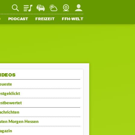
Playlist
Staupilot
Wetter
Webcam
Mein FFH
O
PODCAST
FREIZEIT
FFH-WELT
IDEOS
eueste
stgeklickt
estbewertet
achrichten
uten Morgen Hessen
agazin