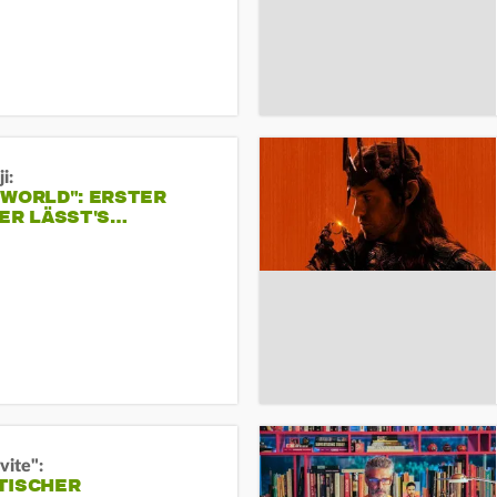
i:
 WORLD": ERSTER
ER LÄSST'S…
vite":
TISCHER