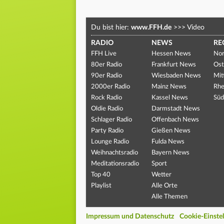
Du bist hier:
www.FFH.de
>>>
Video
RADIO
NEWS
RE
FFH Live
Hessen News
Nor
80er Radio
Frankfurt News
Ost
90er Radio
Wiesbaden News
Mit
2000er Radio
Mainz News
Rhe
Rock Radio
Kassel News
Süd
Oldie Radio
Darmstadt News
Schlager Radio
Offenbach News
Party Radio
Gießen News
Lounge Radio
Fulda News
Weihnachtsradio
Bayern News
Meditationsradio
Sport
Top 40
Wetter
Playlist
Alle Orte
Alle Themen
Impressum und Datenschutz
Cookie-Einste