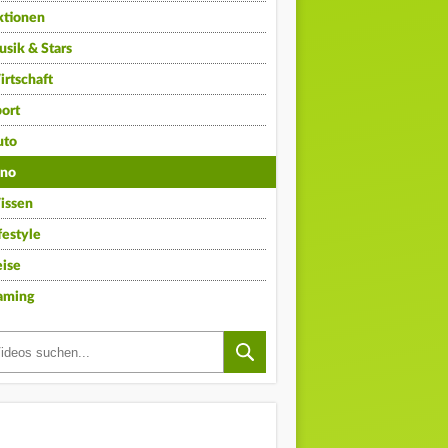
ktionen
sik & Stars
rtschaft
ort
uto
ino
issen
festyle
ise
aming