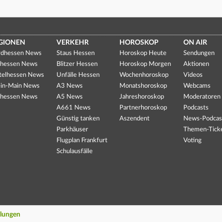
GIONEN
VERKEHR
HOROSKOP
ON AIR
dhessen News
Staus Hessen
Horoskop Heute
Sendungen
hessen News
Blitzer Hessen
Horoskop Morgen
Aktionen
telhessen News
Unfälle Hessen
Wochenhoroskop
Videos
in-Main News
A3 News
Monatshoroskop
Webcams
hessen News
A5 News
Jahreshoroskop
Moderatoren
A661 News
Partnerhoroskop
Podcasts
Günstig tanken
Aszendent
News-Podcas
Parkhäuser
Themen-Tick
Flugplan Frankfurt
Voting
Schulausfälle
llungen