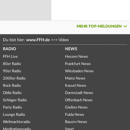
MEHR TOP-MELDUNGEN
Du bist hier:
www.FFH.de
>>>
Video
RADIO
NEWS
FFH Live
Hessen News
80er Radio
Frankfurt News
90er Radio
Wiesbaden News
2000er Radio
Mainz News
Rock Radio
Kassel News
Oldie Radio
Darmstadt News
Schlager Radio
Offenbach News
Party Radio
Gießen News
Lounge Radio
Fulda News
Weihnachtsradio
Bayern News
Meditationsradio
Sport