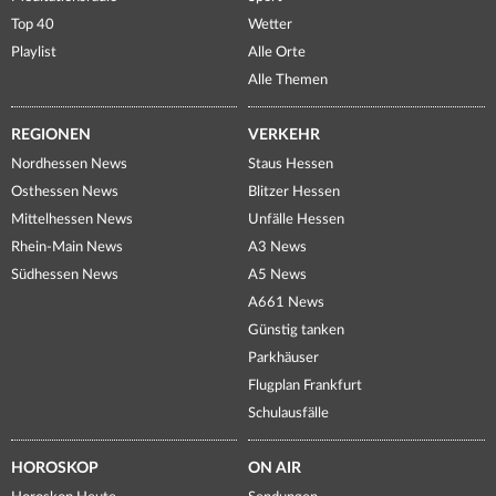
Top 40
Wetter
Playlist
Alle Orte
Alle Themen
REGIONEN
VERKEHR
Nordhessen News
Staus Hessen
Osthessen News
Blitzer Hessen
Mittelhessen News
Unfälle Hessen
Rhein-Main News
A3 News
Südhessen News
A5 News
A661 News
Günstig tanken
Parkhäuser
Flugplan Frankfurt
Schulausfälle
HOROSKOP
ON AIR