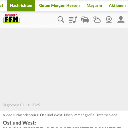
et
Nachrichten
Guten Morgen Hessen
Magazin
Aktionen
Playlist
Staupilot
Wetter
Webcam
Mein
© glomex, 01.10.2025
Video
>
Nachrichten
>
Ost und West: Noch immer große Unterschiede
Ost und West: