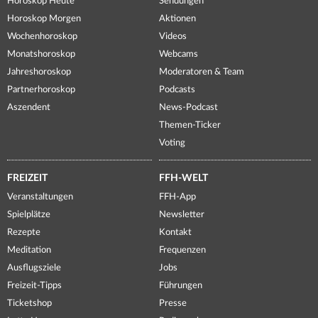
Horoskop Heute
Sendungen
Horoskop Morgen
Aktionen
Wochenhoroskop
Videos
Monatshoroskop
Webcams
Jahreshoroskop
Moderatoren & Team
Partnerhoroskop
Podcasts
Aszendent
News-Podcast
Themen-Ticker
Voting
FREIZEIT
FFH-WELT
Veranstaltungen
FFH-App
Spielplätze
Newsletter
Rezepte
Kontakt
Meditation
Frequenzen
Ausflugsziele
Jobs
Freizeit-Tipps
Führungen
Ticketshop
Presse