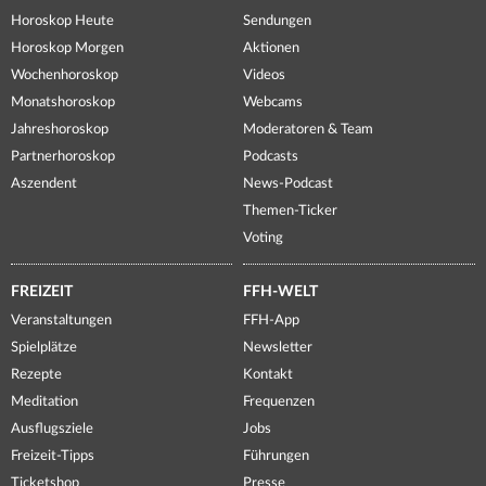
Horoskop Heute
Sendungen
Horoskop Morgen
Aktionen
Wochenhoroskop
Videos
Monatshoroskop
Webcams
Jahreshoroskop
Moderatoren & Team
Partnerhoroskop
Podcasts
Aszendent
News-Podcast
Themen-Ticker
Voting
FREIZEIT
FFH-WELT
Veranstaltungen
FFH-App
Spielplätze
Newsletter
Rezepte
Kontakt
Meditation
Frequenzen
Ausflugsziele
Jobs
Freizeit-Tipps
Führungen
Ticketshop
Presse