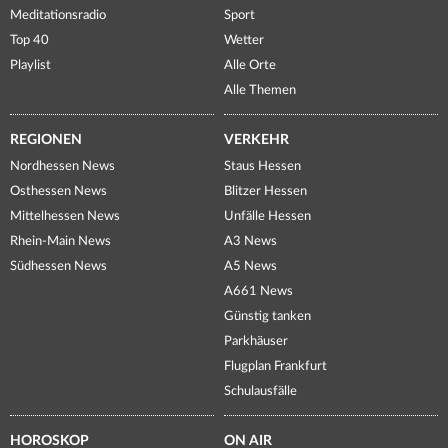
Meditationsradio
Sport
Top 40
Wetter
Playlist
Alle Orte
Alle Themen
REGIONEN
VERKEHR
Nordhessen News
Staus Hessen
Osthessen News
Blitzer Hessen
Mittelhessen News
Unfälle Hessen
Rhein-Main News
A3 News
Südhessen News
A5 News
A661 News
Günstig tanken
Parkhäuser
Flugplan Frankfurt
Schulausfälle
HOROSKOP
ON AIR