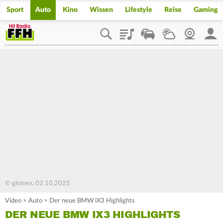
Sport
Auto
Kino
Wissen
Lifestyle
Reise
Gaming
Playlist
Staupilot
Wetter
Webcam
Mein
© glomex, 02.10.2025
Video
>
Auto
>
Der neue BMW iX3 Highlights
DER NEUE BMW IX3 HIGHLIGHTS