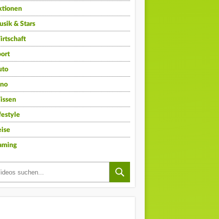
ktionen
sik & Stars
rtschaft
ort
uto
ino
issen
festyle
ise
aming