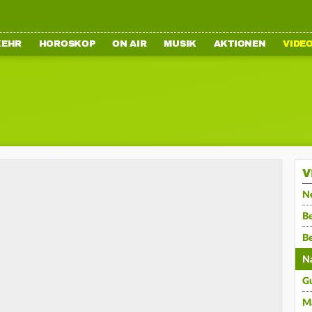
KEHR
HOROSKOP
ON AIR
MUSIK
AKTIONEN
VIDE
V
N
Be
B
N
G
M