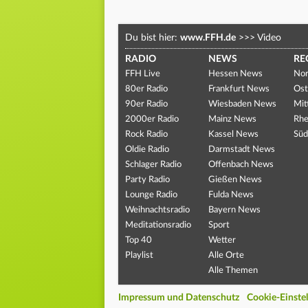
Du bist hier:
www.FFH.de
>>>
Video
RADIO
NEWS
RE
FFH Live
Hessen News
Nor
80er Radio
Frankfurt News
Ost
90er Radio
Wiesbaden News
Mit
2000er Radio
Mainz News
Rhe
Rock Radio
Kassel News
Süd
Oldie Radio
Darmstadt News
Schlager Radio
Offenbach News
Party Radio
Gießen News
Lounge Radio
Fulda News
Weihnachtsradio
Bayern News
Meditationsradio
Sport
Top 40
Wetter
Playlist
Alle Orte
Alle Themen
Impressum und Datenschutz
Cookie-Einste