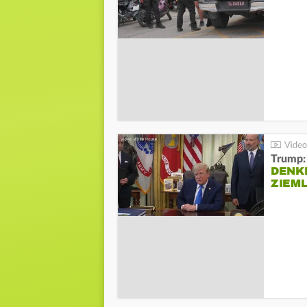
Trump:
DENKE
ZIEML