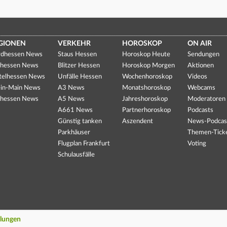
GIONEN
VERKEHR
HOROSKOP
ON AIR
dhessen News
Staus Hessen
Horoskop Heute
Sendungen
hessen News
Blitzer Hessen
Horoskop Morgen
Aktionen
telhessen News
Unfälle Hessen
Wochenhoroskop
Videos
in-Main News
A3 News
Monatshoroskop
Webcams
hessen News
A5 News
Jahreshoroskop
Moderatoren
A661 News
Partnerhoroskop
Podcasts
Günstig tanken
Aszendent
News-Podcas
Parkhäuser
Themen-Tick
Flugplan Frankfurt
Voting
Schulausfälle
llungen