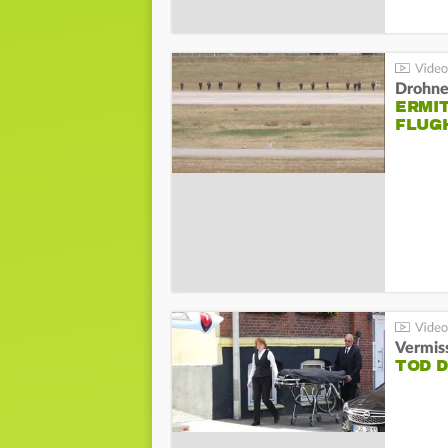
Drohnen
ERMI
FLUG
Vermis
TOD 