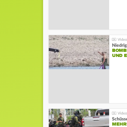
Niedri
BOMB
UND 
Schüsse
MEHRE