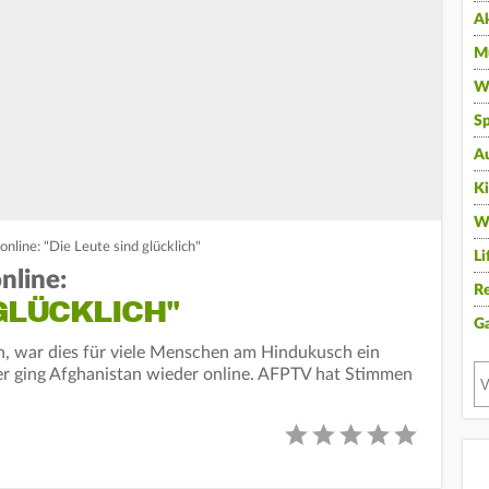
A
Mu
Wi
Sp
A
K
W
nline: "Die Leute sind glücklich"
Li
nline:
Re
 GLÜCKLICH"
G
ten, war dies für viele Menschen am Hindukusch ein
er ging Afghanistan wieder online. AFPTV hat Stimmen