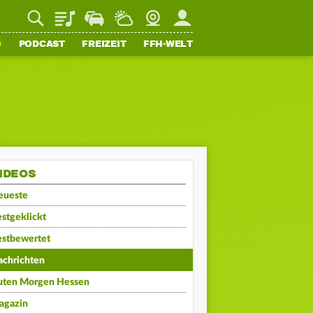
Playlist
Staupilot
Wetter
Webcam
Mein FFH
O
PODCAST
FREIZEIT
FFH-WELT
IDEOS
eueste
stgeklickt
estbewertet
achrichten
uten Morgen Hessen
agazin