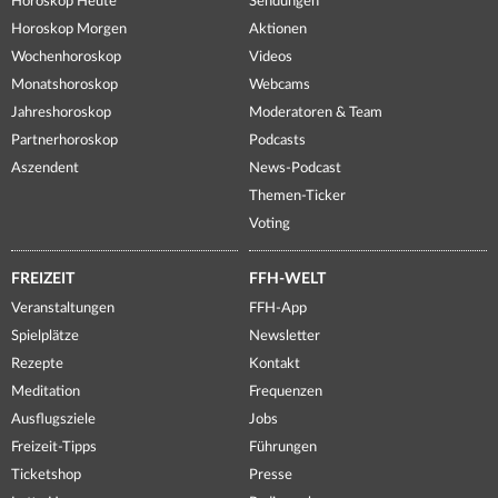
Horoskop Heute
Sendungen
Horoskop Morgen
Aktionen
Wochenhoroskop
Videos
Monatshoroskop
Webcams
Jahreshoroskop
Moderatoren & Team
Partnerhoroskop
Podcasts
Aszendent
News-Podcast
Themen-Ticker
Voting
FREIZEIT
FFH-WELT
Veranstaltungen
FFH-App
Spielplätze
Newsletter
Rezepte
Kontakt
Meditation
Frequenzen
Ausflugsziele
Jobs
Freizeit-Tipps
Führungen
Ticketshop
Presse