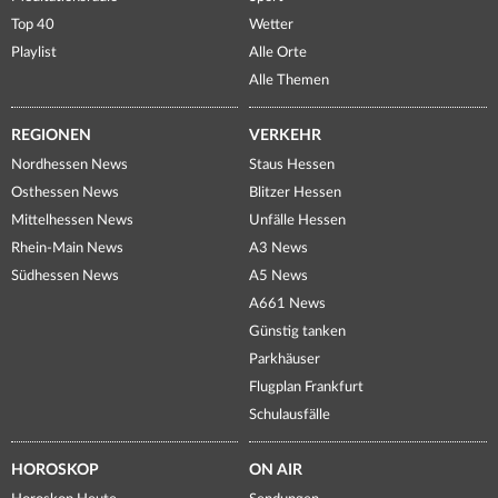
Top 40
Wetter
Playlist
Alle Orte
Alle Themen
REGIONEN
VERKEHR
Nordhessen News
Staus Hessen
Osthessen News
Blitzer Hessen
Mittelhessen News
Unfälle Hessen
Rhein-Main News
A3 News
Südhessen News
A5 News
A661 News
Günstig tanken
Parkhäuser
Flugplan Frankfurt
Schulausfälle
HOROSKOP
ON AIR