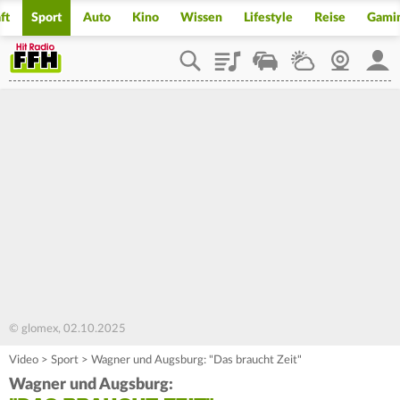
ft
Sport
Auto
Kino
Wissen
Lifestyle
Reise
Gami
Playlist
Staupilot
Wetter
Webcam
Mein
© glomex, 02.10.2025
Video
>
Sport
>
Wagner und Augsburg: "Das braucht Zeit"
Wagner und Augsburg: