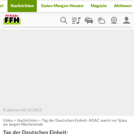
et
Nachrichten
Guten Morgen Hessen
Magazin
Aktionen
Playlist
Staupilot
Wetter
Webcam
Mein
© glomex, 02.10.2025
Video
>
Nachrichten
>
Tag der Deutschen Einheit: ADAC warnt vor Staus
am langen Wochenende
Tag der Deutschen Einheit: