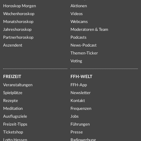
Horoskop Morgen
Aktionen
Wochenhoroskop
Videos
Monatshoroskop
Webcams
Jahreshoroskop
Moderatoren & Team
Partnerhoroskop
Podcasts
Aszendent
News-Podcast
Themen-Ticker
Voting
FREIZEIT
FFH-WELT
Veranstaltungen
FFH-App
Spielplätze
Newsletter
Rezepte
Kontakt
Meditation
Frequenzen
Ausflugsziele
Jobs
Freizeit-Tipps
Führungen
Ticketshop
Presse
Lotto Hessen
Radiowerbung