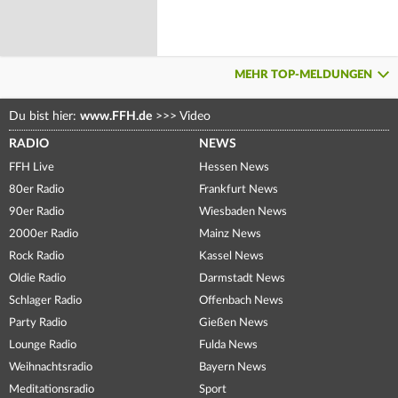
MEHR TOP-MELDUNGEN
Du bist hier:
www.FFH.de
>>>
Video
RADIO
NEWS
FFH Live
Hessen News
80er Radio
Frankfurt News
90er Radio
Wiesbaden News
2000er Radio
Mainz News
Rock Radio
Kassel News
Oldie Radio
Darmstadt News
Schlager Radio
Offenbach News
Party Radio
Gießen News
Lounge Radio
Fulda News
Weihnachtsradio
Bayern News
Meditationsradio
Sport