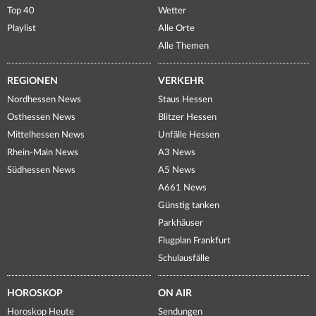
Top 40
Wetter
Playlist
Alle Orte
Alle Themen
REGIONEN
VERKEHR
Nordhessen News
Staus Hessen
Osthessen News
Blitzer Hessen
Mittelhessen News
Unfälle Hessen
Rhein-Main News
A3 News
Südhessen News
A5 News
A661 News
Günstig tanken
Parkhäuser
Flugplan Frankfurt
Schulausfälle
HOROSKOP
ON AIR
Horoskop Heute
Sendungen