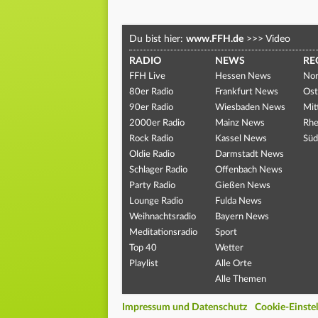
Du bist hier:
www.FFH.de
>>>
Video
RADIO
NEWS
RE
FFH Live
Hessen News
Nor
80er Radio
Frankfurt News
Ost
90er Radio
Wiesbaden News
Mit
2000er Radio
Mainz News
Rhe
Rock Radio
Kassel News
Süd
Oldie Radio
Darmstadt News
Schlager Radio
Offenbach News
Party Radio
Gießen News
Lounge Radio
Fulda News
Weihnachtsradio
Bayern News
Meditationsradio
Sport
Top 40
Wetter
Playlist
Alle Orte
Alle Themen
Impressum und Datenschutz
Cookie-Einste