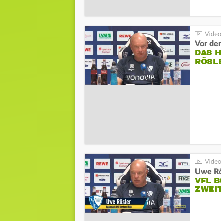
DAS 
RÖSL
VFL 
ZWEI