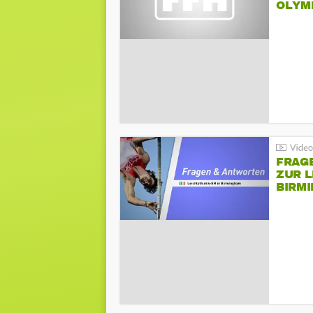
LYMPI
FRAG
ZUR L
BIRM