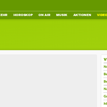
KEHR
HOROSKOP
ON AIR
MUSIK
AKTIONEN
VIDE
V
N
Be
B
N
G
M