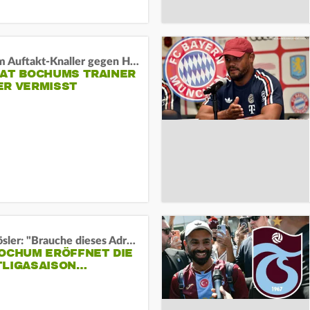
Vor dem Auftakt-Knaller gegen Hertha:
HAT BOCHUMS TRAINER
ER VERMISST
Uwe Rösler: "Brauche dieses Adrenalin"
BOCHUM ERÖFFNET DIE
TLIGASAISON…