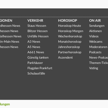
GIONEN
VERKEHR
HOROSKOP
ON AIR
dhessen News
Staus Hessen
Horoskop Heute
Sendungen
hessen News
Blitzer Hessen
Horoskop Morgen
Aktionen
telhessen News
Unfälle Hessen
Wochenhoroskop
Videos
in-Main News
A3 News
Monatshoroskop
Webcams
hessen News
A5 News
Jahreshoroskop
Moderatoren
A661 News
Partnerhoroskop
Podcasts
Günstig tanken
Aszendent
News-Podcas
Parkhäuser
Themen-Tick
Flugplan Frankfurt
Voting
Schulausfälle
llungen