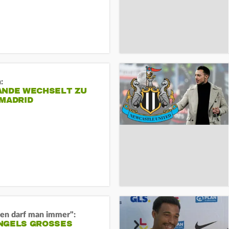
:
ANDE WECHSELT ZU
 MADRID
en darf man immer":
GELS GROSSES O