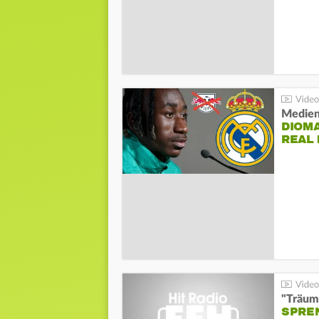
Medien
DIOM
REAL
"Träum
SPREN