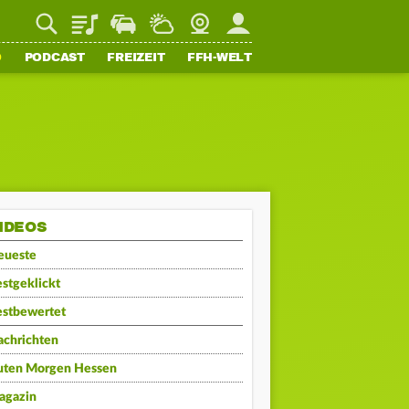
Playlist
Staupilot
Wetter
Webcam
Mein FFH
O
PODCAST
FREIZEIT
FFH-WELT
IDEOS
eueste
stgeklickt
estbewertet
achrichten
uten Morgen Hessen
agazin