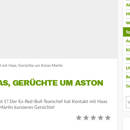
A
Mu
Wi
Sp
A
K
W
t mit Haas, Gerüchte um Aston Martin
Li
Re
AS, GERÜCHTE UM ASTON
G
el 1? Der Ex-Red-Bull-Teamchef hat Kontakt mit Haas
artin kursieren Gerüchte!