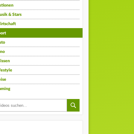
ktionen
sik & Stars
rtschaft
ort
uto
ino
issen
festyle
ise
aming