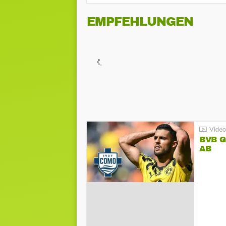
EMPFEHLUNGEN
BVB 
AB