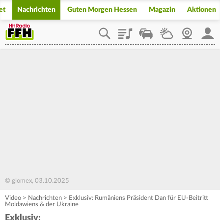
et
Nachrichten
Guten Morgen Hessen
Magazin
Aktionen
Playlist
Staupilot
Wetter
Webcam
Mein
© glomex, 03.10.2025
Video
>
Nachrichten
>
Exklusiv: Rumäniens Präsident Dan für EU-Beitritt
Moldawiens & der Ukraine
Exklusiv: