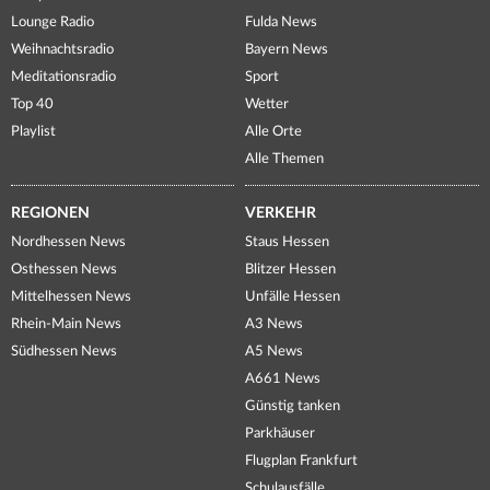
Lounge Radio
Fulda News
Weihnachtsradio
Bayern News
Meditationsradio
Sport
Top 40
Wetter
Playlist
Alle Orte
Alle Themen
REGIONEN
VERKEHR
Nordhessen News
Staus Hessen
Osthessen News
Blitzer Hessen
Mittelhessen News
Unfälle Hessen
Rhein-Main News
A3 News
Südhessen News
A5 News
A661 News
Günstig tanken
Parkhäuser
Flugplan Frankfurt
Schulausfälle