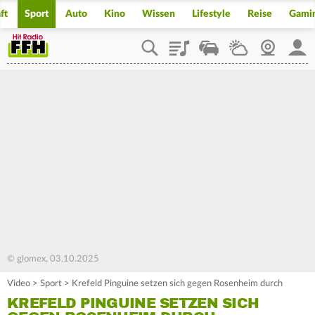
ft
Sport
Auto
Kino
Wissen
Lifestyle
Reise
Gami
Playlist
Staupilot
Wetter
Webcam
Mein
© glomex, 03.10.2025
Video
>
Sport
>
Krefeld Pinguine setzen sich gegen Rosenheim durch
KREFELD PINGUINE SETZEN SICH