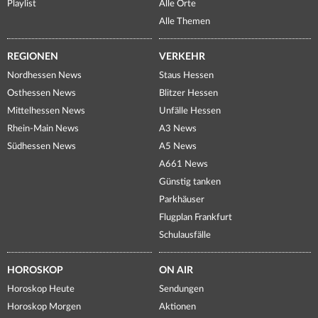
Playlist
Alle Orte
Alle Themen
REGIONEN
VERKEHR
Nordhessen News
Staus Hessen
Osthessen News
Blitzer Hessen
Mittelhessen News
Unfälle Hessen
Rhein-Main News
A3 News
Südhessen News
A5 News
A661 News
Günstig tanken
Parkhäuser
Flugplan Frankfurt
Schulausfälle
HOROSKOP
ON AIR
Horoskop Heute
Sendungen
Horoskop Morgen
Aktionen