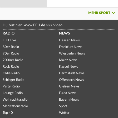
MEHR SPORT
Du bist hier:
www.FFH.de
>>>
Video
RADIO
NEWS
FFH Live
Hessen News
80er Radio
Frankfurt News
90er Radio
Wiesbaden News
2000er Radio
Mainz News
Rock Radio
Kassel News
Oldie Radio
Darmstadt News
Schlager Radio
Offenbach News
Party Radio
Gießen News
Lounge Radio
Fulda News
Weihnachtsradio
Bayern News
Meditationsradio
Sport
Top 40
Wetter