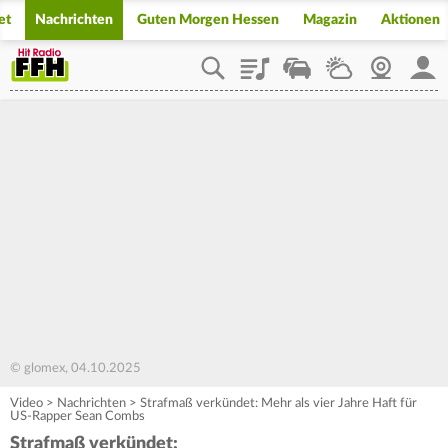
et
Nachrichten
Guten Morgen Hessen
Magazin
Aktionen
Playlist
Staupilot
Wetter
Webcam
Mein
© glomex, 04.10.2025
Video
>
Nachrichten
>
Strafmaß verkündet: Mehr als vier Jahre Haft für
US-Rapper Sean Combs
Strafmaß verkündet: