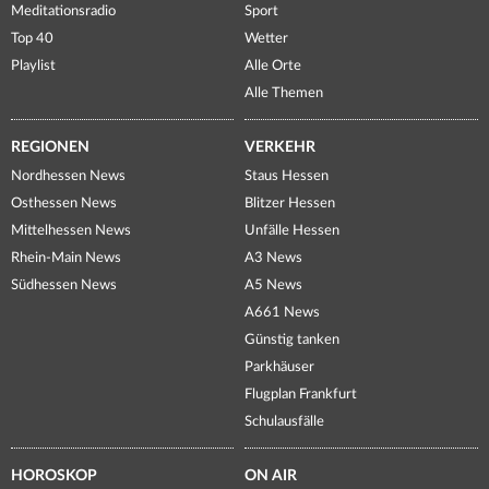
Meditationsradio
Sport
Top 40
Wetter
Playlist
Alle Orte
Alle Themen
REGIONEN
VERKEHR
Nordhessen News
Staus Hessen
Osthessen News
Blitzer Hessen
Mittelhessen News
Unfälle Hessen
Rhein-Main News
A3 News
Südhessen News
A5 News
A661 News
Günstig tanken
Parkhäuser
Flugplan Frankfurt
Schulausfälle
HOROSKOP
ON AIR