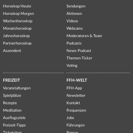
Horoskop Heute
Sendungen
Horoskop Morgen
Aktionen
Wochenhoroskop
Videos
Monatshoroskop
Webcams
Jahreshoroskop
Moderatoren & Team
Partnerhoroskop
Podcasts
Aszendent
News-Podcast
Themen-Ticker
Voting
FREIZEIT
FFH-WELT
Veranstaltungen
FFH-App
Spielplätze
Newsletter
Rezepte
Kontakt
Meditation
Frequenzen
Ausflugsziele
Jobs
Freizeit-Tipps
Führungen
Ticketshop
Presse