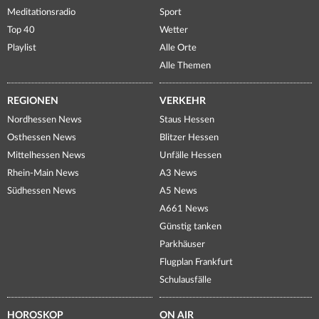
Meditationsradio
Sport
Top 40
Wetter
Playlist
Alle Orte
Alle Themen
REGIONEN
VERKEHR
Nordhessen News
Staus Hessen
Osthessen News
Blitzer Hessen
Mittelhessen News
Unfälle Hessen
Rhein-Main News
A3 News
Südhessen News
A5 News
A661 News
Günstig tanken
Parkhäuser
Flugplan Frankfurt
Schulausfälle
HOROSKOP
ON AIR