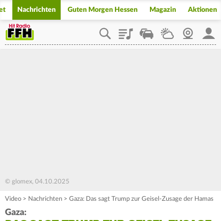
et
Nachrichten
Guten Morgen Hessen
Magazin
Aktionen
Playlist
Staupilot
Wetter
Webcam
Mein
© glomex, 04.10.2025
Video
>
Nachrichten
>
Gaza: Das sagt Trump zur Geisel-Zusage der Hamas
Gaza: