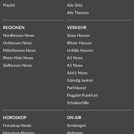
Playlist
Alle Orte
Alle Themen
REGIONEN
VERKEHR
Nordhessen News
Staus Hessen
Osthessen News
Blitzer Hessen
Mittelhessen News
Unfälle Hessen
Rhein-Main News
A3 News
Südhessen News
A5 News
A661 News
Günstig tanken
Parkhäuser
Flugplan Frankfurt
Schulausfälle
HOROSKOP
ON AIR
Horoskop Heute
Sendungen
Horoskop Morgen
Aktionen