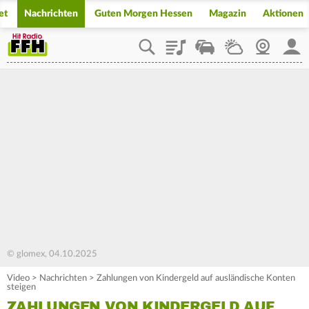
et
Nachrichten
Guten Morgen Hessen
Magazin
Aktionen
Playlist
Staupilot
Wetter
Webcam
Mein
© glomex, 04.10.2025
Video
>
Nachrichten
>
Zahlungen von Kindergeld auf ausländische Konten
steigen
ZAHLUNGEN VON KINDERGELD AUF