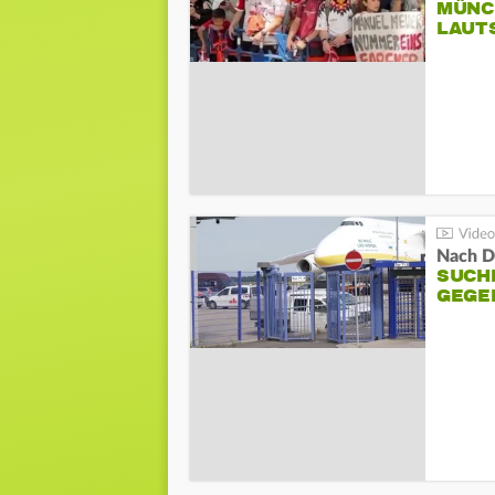
MÜNC
LAUT
Nach D
SUCH
GEGE