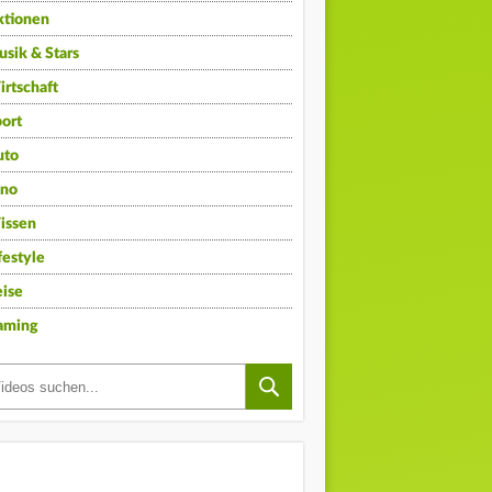
ktionen
sik & Stars
rtschaft
ort
uto
ino
issen
festyle
ise
aming