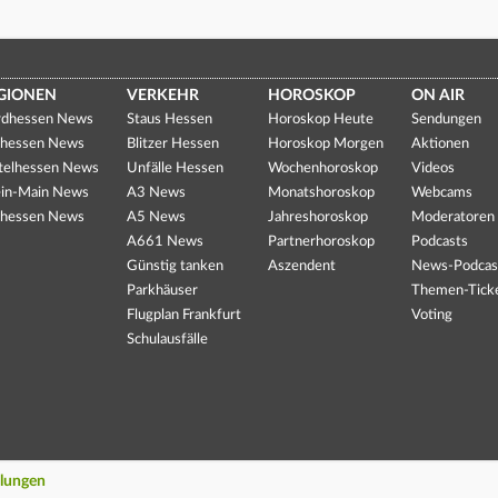
GIONEN
VERKEHR
HOROSKOP
ON AIR
dhessen News
Staus Hessen
Horoskop Heute
Sendungen
hessen News
Blitzer Hessen
Horoskop Morgen
Aktionen
telhessen News
Unfälle Hessen
Wochenhoroskop
Videos
in-Main News
A3 News
Monatshoroskop
Webcams
hessen News
A5 News
Jahreshoroskop
Moderatoren
A661 News
Partnerhoroskop
Podcasts
Günstig tanken
Aszendent
News-Podcas
Parkhäuser
Themen-Tick
Flugplan Frankfurt
Voting
Schulausfälle
llungen