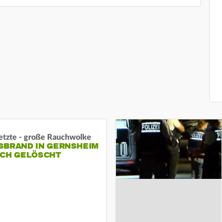
letzte - große Rauchwolke
BRAND IN GERNSHEIM E
CH GELÖSCHT