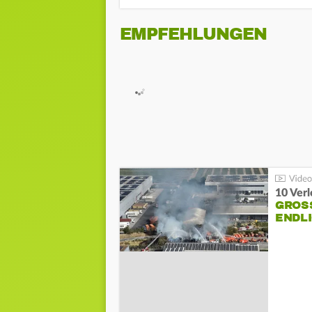
EMPFEHLUNGEN
10 Ver
GROSS
NDLI