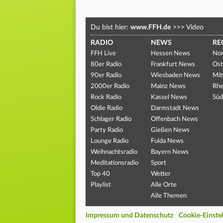
Du bist hier:
www.FFH.de
>>>
Video
RADIO
NEWS
RE
FFH Live
Hessen News
Nor
80er Radio
Frankfurt News
Ost
90er Radio
Wiesbaden News
Mit
2000er Radio
Mainz News
Rhe
Rock Radio
Kassel News
Süd
Oldie Radio
Darmstadt News
Schlager Radio
Offenbach News
Party Radio
Gießen News
Lounge Radio
Fulda News
Weihnachtsradio
Bayern News
Meditationsradio
Sport
Top 40
Wetter
Playlist
Alle Orte
Alle Themen
Impressum und Datenschutz
Cookie-Einste