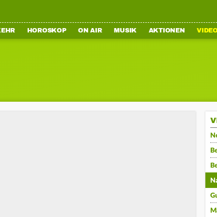
KEHR
HOROSKOP
ON AIR
MUSIK
AKTIONEN
VIDE
V
N
Be
B
N
G
M