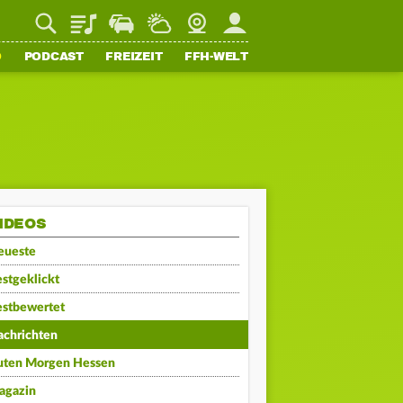
Playlist
Staupilot
Wetter
Webcam
Mein FFH
O
PODCAST
FREIZEIT
FFH-WELT
IDEOS
eueste
stgeklickt
estbewertet
achrichten
uten Morgen Hessen
agazin