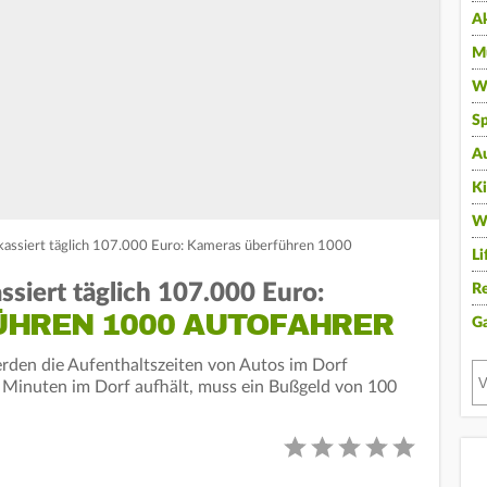
A
Mu
Wi
Sp
A
K
W
assiert täglich 107.000 Euro: Kameras überführen 1000
Li
siert täglich 107.000 Euro:
Re
HREN 1000 AUTOFAHRER
G
rden die Aufenthaltszeiten von Autos im Dorf
15 Minuten im Dorf aufhält, muss ein Bußgeld von 100