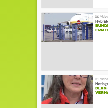
Hybrid
BUND
ERMI
Notlag
DLRG 
VERH