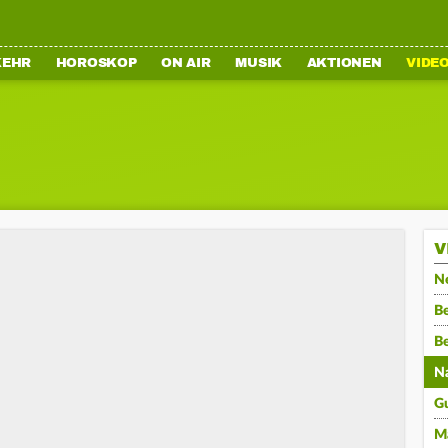
KEHR
HOROSKOP
ON AIR
MUSIK
AKTIONEN
VIDE
V
N
Be
B
N
G
M