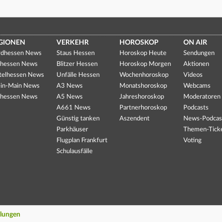
GIONEN
VERKEHR
HOROSKOP
ON AIR
dhessen News
Staus Hessen
Horoskop Heute
Sendungen
hessen News
Blitzer Hessen
Horoskop Morgen
Aktionen
telhessen News
Unfälle Hessen
Wochenhoroskop
Videos
in-Main News
A3 News
Monatshoroskop
Webcams
hessen News
A5 News
Jahreshoroskop
Moderatoren
A661 News
Partnerhoroskop
Podcasts
Günstig tanken
Aszendent
News-Podcas
Parkhäuser
Themen-Tick
Flugplan Frankfurt
Voting
Schulausfälle
llungen