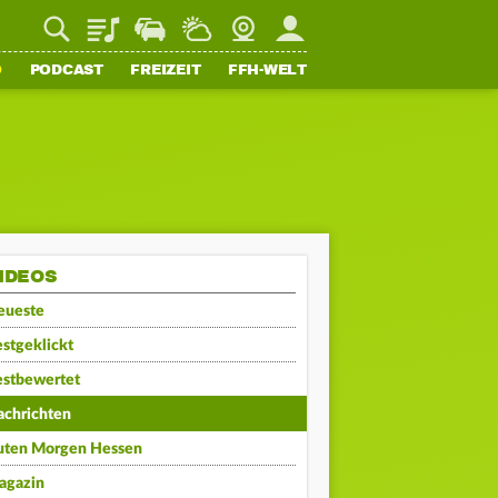
Playlist
Staupilot
Wetter
Webcam
Mein FFH
O
PODCAST
FREIZEIT
FFH-WELT
IDEOS
eueste
stgeklickt
estbewertet
achrichten
uten Morgen Hessen
agazin