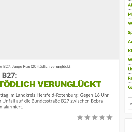
A
Mu
Wi
Sp
A
K
W
r B27: Junge Frau (20) tödlich verunglückt
Li
r B27:
Re
) TÖDLICH VERUNGLÜCKT
G
ttag im Landkreis Hersfeld-Rotenburg: Gegen 16 Uhr
 Unfall auf die Bundesstraße B27 zwischen Bebra-
 alarmiert.