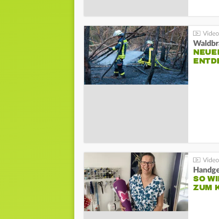
Waldbr
NEUE
ENTD
Handge
SO WI
ZUM 