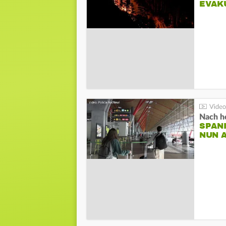
EVAK
Nach he
SPAN
NUN 