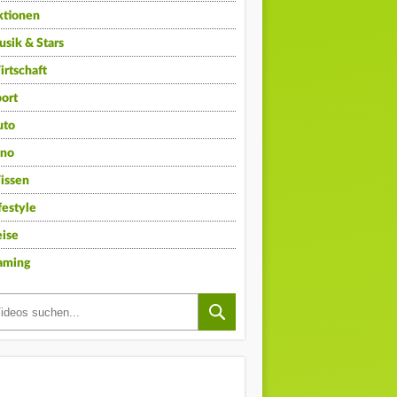
ktionen
sik & Stars
rtschaft
ort
uto
ino
issen
festyle
ise
aming