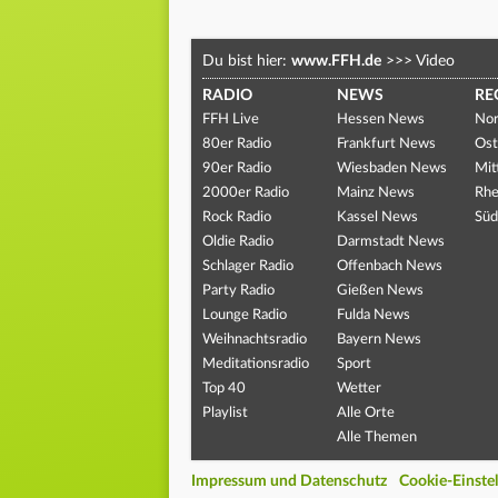
Du bist hier:
www.FFH.de
>>>
Video
RADIO
NEWS
RE
FFH Live
Hessen News
Nor
80er Radio
Frankfurt News
Ost
90er Radio
Wiesbaden News
Mit
2000er Radio
Mainz News
Rhe
Rock Radio
Kassel News
Süd
Oldie Radio
Darmstadt News
Schlager Radio
Offenbach News
Party Radio
Gießen News
Lounge Radio
Fulda News
Weihnachtsradio
Bayern News
Meditationsradio
Sport
Top 40
Wetter
Playlist
Alle Orte
Alle Themen
Impressum und Datenschutz
Cookie-Einste