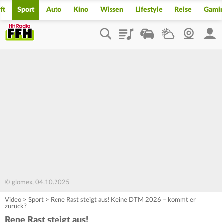
ft
Sport
Auto
Kino
Wissen
Lifestyle
Reise
Gami
Playlist
Staupilot
Wetter
Webcam
Mein
© glomex, 04.10.2025
Video
>
Sport
>
Rene Rast steigt aus! Keine DTM 2026 – kommt er
zurück?
Rene Rast steigt aus!