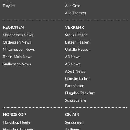
Playlist
Alle Orte
Alle Themen
REGIONEN
VERKEHR
Nordhessen News
Staus Hessen
Osthessen News
Blitzer Hessen
Mittelhessen News
Unfälle Hessen
Rhein-Main News
A3 News
Südhessen News
A5 News
A661 News
Günstig tanken
Parkhäuser
Flugplan Frankfurt
Schulausfälle
HOROSKOP
ON AIR
Horoskop Heute
Sendungen
Horoskop Morgen
Aktionen