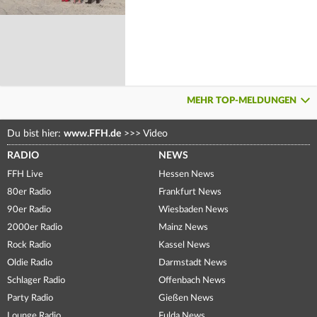
MEHR TOP-MELDUNGEN
Du bist hier:
www.FFH.de
>>>
Video
RADIO
NEWS
FFH Live
Hessen News
80er Radio
Frankfurt News
90er Radio
Wiesbaden News
2000er Radio
Mainz News
Rock Radio
Kassel News
Oldie Radio
Darmstadt News
Schlager Radio
Offenbach News
Party Radio
Gießen News
Lounge Radio
Fulda News