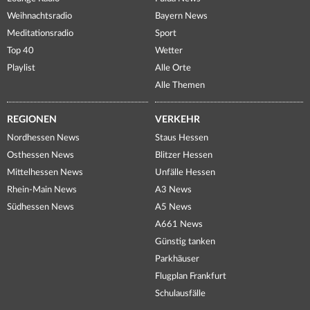
Weihnachtsradio
Bayern News
Meditationsradio
Sport
Top 40
Wetter
Playlist
Alle Orte
Alle Themen
REGIONEN
VERKEHR
Nordhessen News
Staus Hessen
Osthessen News
Blitzer Hessen
Mittelhessen News
Unfälle Hessen
Rhein-Main News
A3 News
Südhessen News
A5 News
A661 News
Günstig tanken
Parkhäuser
Flugplan Frankfurt
Schulausfälle