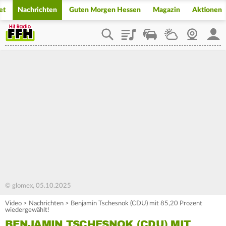
et
Nachrichten
Guten Morgen Hessen
Magazin
Aktionen
Playlist
Staupilot
Wetter
Webcam
Mein
© glomex, 05.10.2025
Video
>
Nachrichten
>
Benjamin Tschesnok (CDU) mit 85,20 Prozent
wiedergewählt!
BENJAMIN TSCHESNOK (CDU) MIT