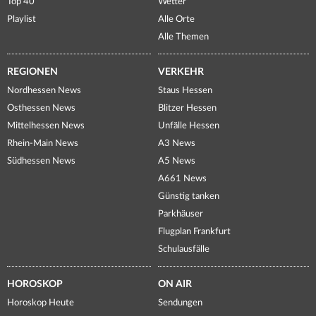
Top 40
Wetter
Playlist
Alle Orte
Alle Themen
REGIONEN
VERKEHR
Nordhessen News
Staus Hessen
Osthessen News
Blitzer Hessen
Mittelhessen News
Unfälle Hessen
Rhein-Main News
A3 News
Südhessen News
A5 News
A661 News
Günstig tanken
Parkhäuser
Flugplan Frankfurt
Schulausfälle
HOROSKOP
ON AIR
Horoskop Heute
Sendungen