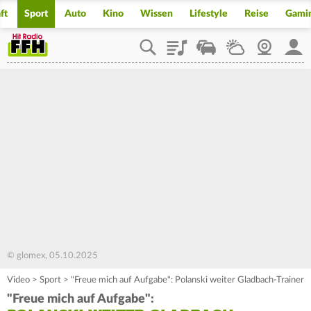
ft
Sport
Auto
Kino
Wissen
Lifestyle
Reise
Gami
Playlist
Staupilot
Wetter
Webcam
Mein
© glomex, 05.10.2025
Video
>
Sport
>
"Freue mich auf Aufgabe": Polanski weiter Gladbach-Trainer
"Freue mich auf Aufgabe":