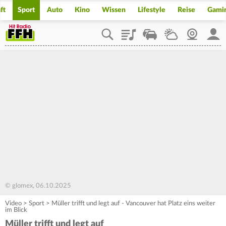
ft
Sport
Auto
Kino
Wissen
Lifestyle
Reise
Gami
Playlist
Staupilot
Wetter
Webcam
Mein
© glomex, 06.10.2025
Video
>
Sport
>
Müller trifft und legt auf - Vancouver hat Platz eins weiter
im Blick
Müller trifft und legt auf