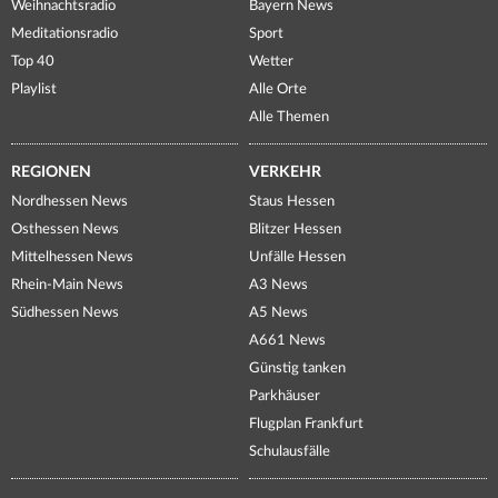
Weihnachtsradio
Bayern News
Meditationsradio
Sport
Top 40
Wetter
Playlist
Alle Orte
Alle Themen
REGIONEN
VERKEHR
Nordhessen News
Staus Hessen
Osthessen News
Blitzer Hessen
Mittelhessen News
Unfälle Hessen
Rhein-Main News
A3 News
Südhessen News
A5 News
A661 News
Günstig tanken
Parkhäuser
Flugplan Frankfurt
Schulausfälle