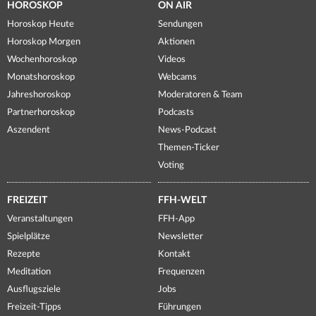
HOROSKOP
ON AIR
Horoskop Heute
Sendungen
Horoskop Morgen
Aktionen
Wochenhoroskop
Videos
Monatshoroskop
Webcams
Jahreshoroskop
Moderatoren & Team
Partnerhoroskop
Podcasts
Aszendent
News-Podcast
Themen-Ticker
Voting
FREIZEIT
FFH-WELT
Veranstaltungen
FFH-App
Spielplätze
Newsletter
Rezepte
Kontakt
Meditation
Frequenzen
Ausflugsziele
Jobs
Freizeit-Tipps
Führungen