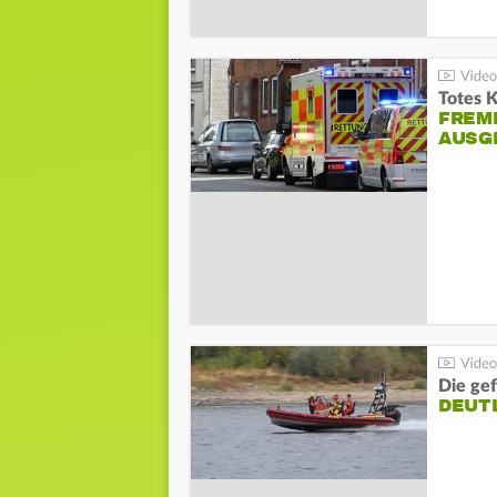
Totes 
FREM
AUSG
Die gef
DEUT