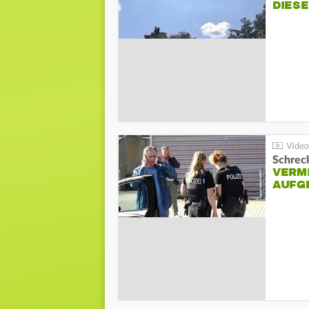
DIES
Schreck
VERM
AUFG