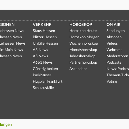
GIONEN
VERKEHR
HOROSKOP
ON AIR
dhessen News
Staus Hessen
Horoskop Heute
Sendungen
hessen News
Blitzer Hessen
Horoskop Morgen
Aktionen
telhessen News
Unfälle Hessen
Wochenhoroskop
Videos
in-Main News
A3 News
Monatshoroskop
Webcams
hessen News
A5 News
Jahreshoroskop
Moderatoren
A661 News
Partnerhoroskop
Podcasts
Günstig tanken
Aszendent
News-Podcas
Parkhäuser
Themen-Tick
Flugplan Frankfurt
Voting
Schulausfälle
llungen