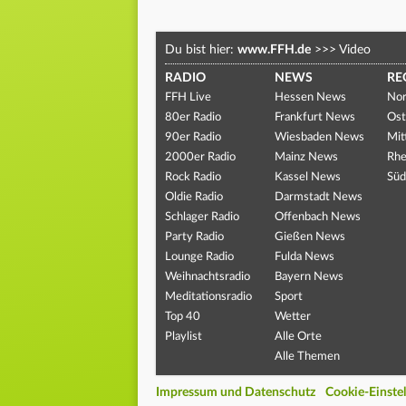
Du bist hier:
www.FFH.de
>>>
Video
RADIO
NEWS
RE
FFH Live
Hessen News
Nor
80er Radio
Frankfurt News
Ost
90er Radio
Wiesbaden News
Mit
2000er Radio
Mainz News
Rhe
Rock Radio
Kassel News
Süd
Oldie Radio
Darmstadt News
Schlager Radio
Offenbach News
Party Radio
Gießen News
Lounge Radio
Fulda News
Weihnachtsradio
Bayern News
Meditationsradio
Sport
Top 40
Wetter
Playlist
Alle Orte
Alle Themen
Impressum und Datenschutz
Cookie-Einste