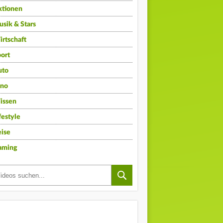
ktionen
sik & Stars
rtschaft
ort
uto
ino
issen
festyle
ise
aming