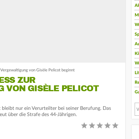
A
Mu
Wi
Sp
A
K
W
Vergewaltigung von Gisèle Pelicot beginnt
Li
ESS ZUR
Re
 VON GISÈLE PELICOT
G
bleibt nur ein Verurteilter bei seiner Berufung. Das
ut über die Strafe des 44-Jährigen.