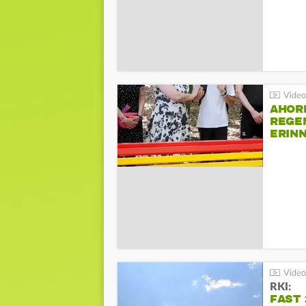
AHOR
REGE
ERIN
BEIM 
RKI:
FAST 