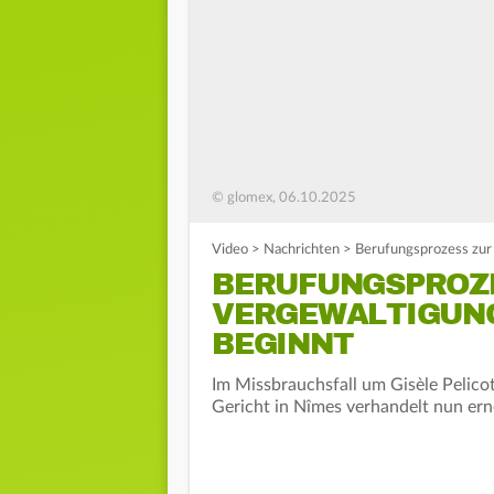
© glomex, 06.10.2025
Video
>
Nachrichten
>
Berufungsprozess zur 
BERUFUNGSPROZ
VERGEWALTIGUNG
BEGINNT
Im Missbrauchsfall um Gisèle Pelicot 
Gericht in Nîmes verhandelt nun erne