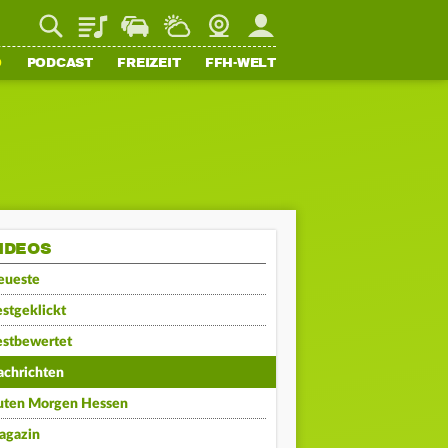
Playlist
Staupilot
Wetter
Webcam
Mein FFH
O
PODCAST
FREIZEIT
FFH-WELT
IDEOS
eueste
stgeklickt
estbewertet
achrichten
uten Morgen Hessen
agazin