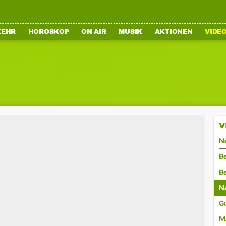
KEHR
HOROSKOP
ON AIR
MUSIK
AKTIONEN
VIDE
V
N
Be
B
N
G
M