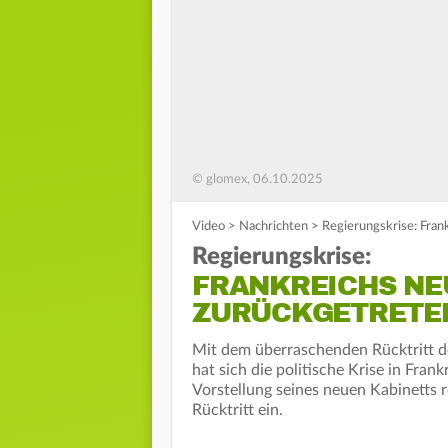
© glomex, 06.10.2025
Video
>
Nachrichten
>
Regierungskrise: Fran
Regierungskrise:
FRANKREICHS NE
ZURÜCKGETRETE
Mit dem überraschenden Rücktritt d
hat sich die politische Krise in Fra
Vorstellung seines neuen Kabinetts 
Rücktritt ein.