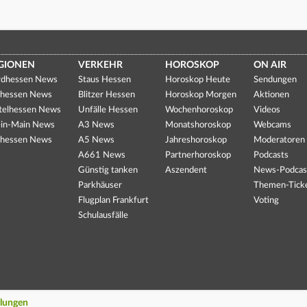
GIONEN
VERKEHR
HOROSKOP
ON AIR
dhessen News
Staus Hessen
Horoskop Heute
Sendungen
hessen News
Blitzer Hessen
Horoskop Morgen
Aktionen
telhessen News
Unfälle Hessen
Wochenhoroskop
Videos
in-Main News
A3 News
Monatshoroskop
Webcams
hessen News
A5 News
Jahreshoroskop
Moderatoren
A661 News
Partnerhoroskop
Podcasts
Günstig tanken
Aszendent
News-Podcas
Parkhäuser
Themen-Tick
Flugplan Frankfurt
Voting
Schulausfälle
llungen