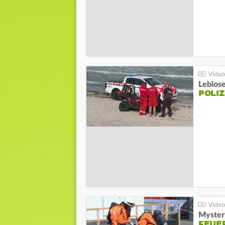
Leblos
POLIZ
Mysteri
FEUE