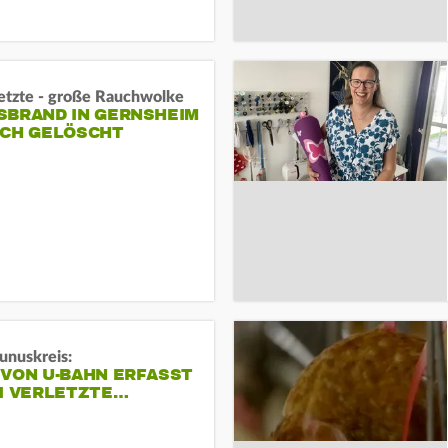
letzte - große Rauchwolke
BRAND IN GERNSHEIM E
CH GELÖSCHT
unuskreis:
 VON U-BAHN ERFASST
EI VERLETZTE…