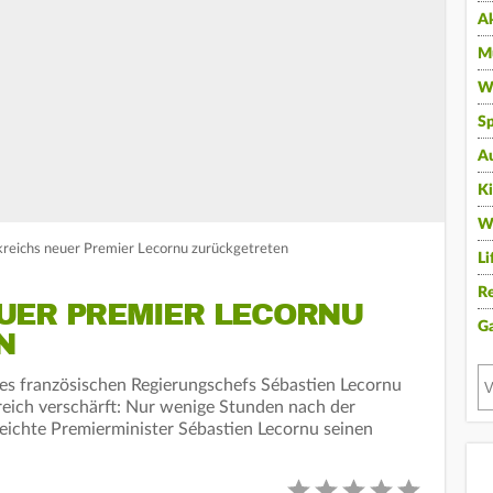
A
Mu
Wi
Sp
A
K
W
kreichs neuer Premier Lecornu zurückgetreten
Li
Re
UER PREMIER LECORNU
G
N
es französischen Regierungschefs Sébastien Lecornu
nkreich verschärft: Nur wenige Stunden nach der
reichte Premierminister Sébastien Lecornu seinen