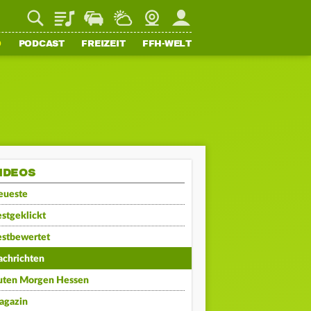
Playlist
Staupilot
Wetter
Webcam
Mein FFH
O
PODCAST
FREIZEIT
FFH-WELT
IDEOS
eueste
stgeklickt
estbewertet
achrichten
uten Morgen Hessen
agazin