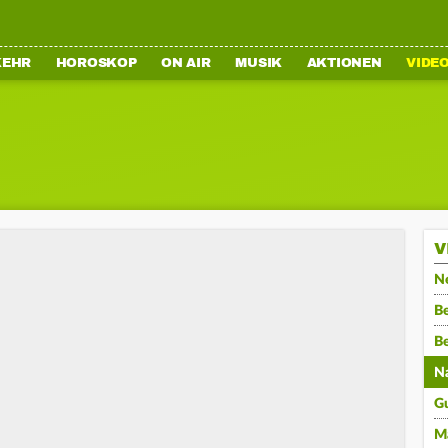
KEHR
HOROSKOP
ON AIR
MUSIK
AKTIONEN
VIDE
V
N
Be
B
N
G
M