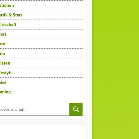
ktionen
sik & Stars
rtschaft
ort
uto
ino
issen
festyle
ise
aming