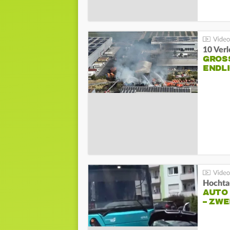
10 Ver
GROSS
NDLI
Hochta
AUTO
– ZW