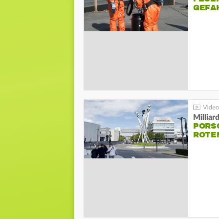
GEFA
Millia
PORSC
ROTE