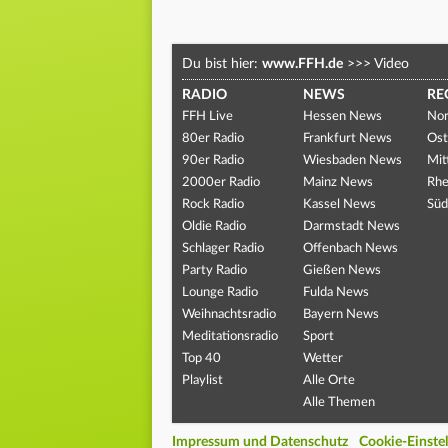
Du bist hier:
www.FFH.de
>>>
Video
RADIO
NEWS
RE
FFH Live
Hessen News
Nor
80er Radio
Frankfurt News
Ost
90er Radio
Wiesbaden News
Mit
2000er Radio
Mainz News
Rhe
Rock Radio
Kassel News
Süd
Oldie Radio
Darmstadt News
Schlager Radio
Offenbach News
Party Radio
Gießen News
Lounge Radio
Fulda News
Weihnachtsradio
Bayern News
Meditationsradio
Sport
Top 40
Wetter
Playlist
Alle Orte
Alle Themen
Impressum und Datenschutz
Cookie-Einste