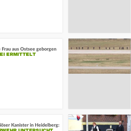
e Frau aus Ostsee geborgen
EI ERMITTELT
öser Kanister in Heidelberg:
RWEHR UNTERSUCHT