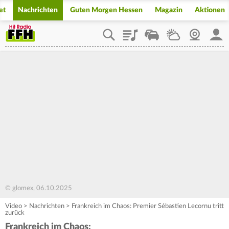
et
Nachrichten
Guten Morgen Hessen
Magazin
Aktionen
Playlist
Staupilot
Wetter
Webcam
Mein
© glomex, 06.10.2025
Video
>
Nachrichten
>
Frankreich im Chaos: Premier Sébastien Lecornu tritt
zurück
Frankreich im Chaos: