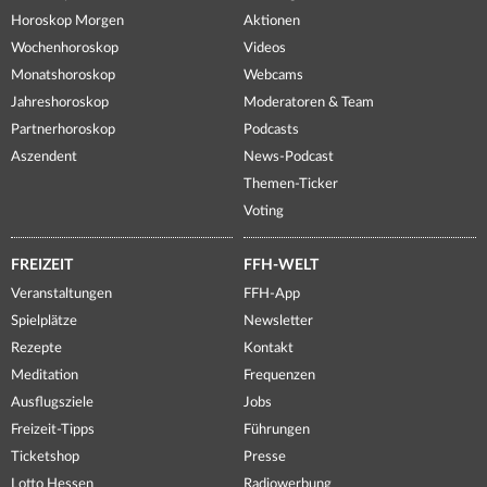
Horoskop Morgen
Aktionen
Wochenhoroskop
Videos
Monatshoroskop
Webcams
Jahreshoroskop
Moderatoren & Team
Partnerhoroskop
Podcasts
Aszendent
News-Podcast
Themen-Ticker
Voting
FREIZEIT
FFH-WELT
Veranstaltungen
FFH-App
Spielplätze
Newsletter
Rezepte
Kontakt
Meditation
Frequenzen
Ausflugsziele
Jobs
Freizeit-Tipps
Führungen
Ticketshop
Presse
Lotto Hessen
Radiowerbung