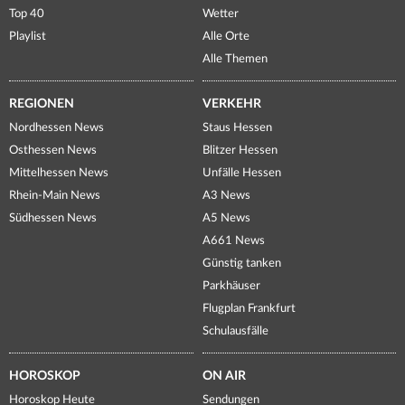
Top 40
Wetter
Playlist
Alle Orte
Alle Themen
REGIONEN
VERKEHR
Nordhessen News
Staus Hessen
Osthessen News
Blitzer Hessen
Mittelhessen News
Unfälle Hessen
Rhein-Main News
A3 News
Südhessen News
A5 News
A661 News
Günstig tanken
Parkhäuser
Flugplan Frankfurt
Schulausfälle
HOROSKOP
ON AIR
Horoskop Heute
Sendungen