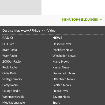
MEHR TOP-MELDUNGEN
Du bist hier:
www.FFH.de
>>>
Video
RADIO
NEWS
FFH Live
Hessen News
80er Radio
Frankfurt News
90er Radio
Wiesbaden News
2000er Radio
Mainz News
Rock Radio
Kassel News
Oldie Radio
Darmstadt News
Schlager Radio
Offenbach News
Party Radio
Gießen News
Lounge Radio
Fulda News
Weihnachtsradio
Bayern News
Meditationsradio
Sport