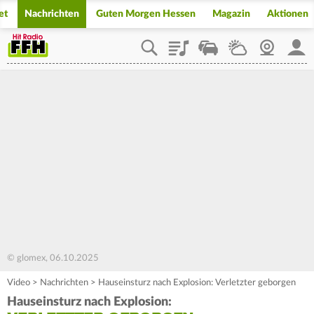
et
Nachrichten
Guten Morgen Hessen
Magazin
Aktionen
Playlist
Staupilot
Wetter
Webcam
Mein
© glomex, 06.10.2025
Video
>
Nachrichten
>
Hauseinsturz nach Explosion: Verletzter geborgen
Hauseinsturz nach Explosion: