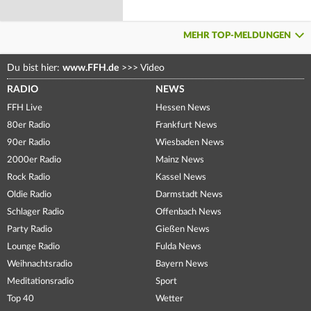
MEHR TOP-MELDUNGEN
Du bist hier:
www.FFH.de
>>>
Video
RADIO
NEWS
FFH Live
Hessen News
80er Radio
Frankfurt News
90er Radio
Wiesbaden News
2000er Radio
Mainz News
Rock Radio
Kassel News
Oldie Radio
Darmstadt News
Schlager Radio
Offenbach News
Party Radio
Gießen News
Lounge Radio
Fulda News
Weihnachtsradio
Bayern News
Meditationsradio
Sport
Top 40
Wetter