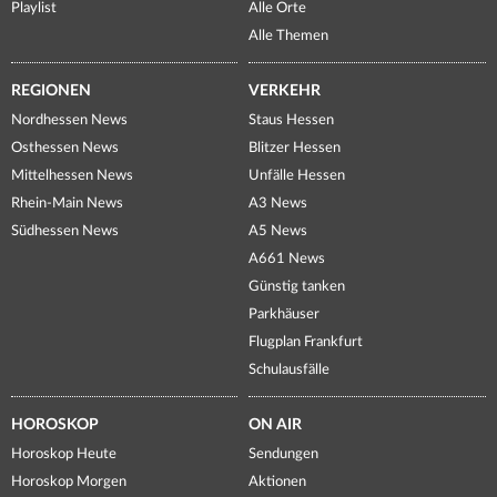
Playlist
Alle Orte
Alle Themen
REGIONEN
VERKEHR
Nordhessen News
Staus Hessen
Osthessen News
Blitzer Hessen
Mittelhessen News
Unfälle Hessen
Rhein-Main News
A3 News
Südhessen News
A5 News
A661 News
Günstig tanken
Parkhäuser
Flugplan Frankfurt
Schulausfälle
HOROSKOP
ON AIR
Horoskop Heute
Sendungen
Horoskop Morgen
Aktionen