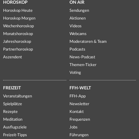
HOROSKOP
ON AIR
Horoskop Heute
Sendungen
Horoskop Morgen
Aktionen
Wochenhoroskop
Videos
Monatshoroskop
Webcams
Jahreshoroskop
Moderatoren & Team
Partnerhoroskop
Podcasts
Aszendent
News-Podcast
Themen-Ticker
Voting
FREIZEIT
FFH-WELT
Veranstaltungen
FFH-App
Spielplätze
Newsletter
Rezepte
Kontakt
Meditation
Frequenzen
Ausflugsziele
Jobs
Freizeit-Tipps
Führungen