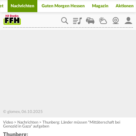
et
Nachrichten
Guten Morgen Hessen
Magazin
Aktionen
Playlist
Staupilot
Wetter
Webcam
Mein
© glomex, 06.10.2025
Video
>
Nachrichten
>
Thunberg: Länder müssen "Mittäterschaft bei
Genozid in Gaza" aufgeben
Thunberg: