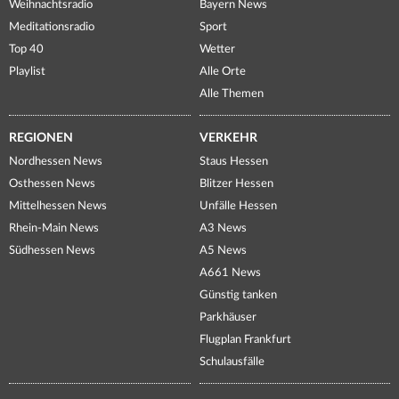
Weihnachtsradio
Bayern News
Meditationsradio
Sport
Top 40
Wetter
Playlist
Alle Orte
Alle Themen
REGIONEN
VERKEHR
Nordhessen News
Staus Hessen
Osthessen News
Blitzer Hessen
Mittelhessen News
Unfälle Hessen
Rhein-Main News
A3 News
Südhessen News
A5 News
A661 News
Günstig tanken
Parkhäuser
Flugplan Frankfurt
Schulausfälle