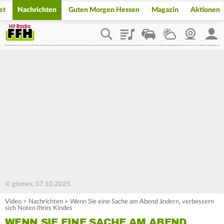
et
Nachrichten
Guten Morgen Hessen
Magazin
Aktionen
Playlist
Staupilot
Wetter
Webcam
Mein
© glomex, 07.10.2025
Video
>
Nachrichten
>
Wenn Sie eine Sache am Abend ändern, verbessern
sich Noten Ihres Kindes
WENN SIE EINE SACHE AM ABEND