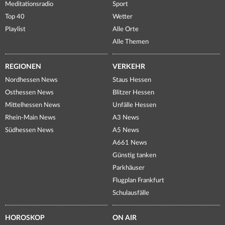
Meditationsradio
Sport
Top 40
Wetter
Playlist
Alle Orte
Alle Themen
REGIONEN
VERKEHR
Nordhessen News
Staus Hessen
Osthessen News
Blitzer Hessen
Mittelhessen News
Unfälle Hessen
Rhein-Main News
A3 News
Südhessen News
A5 News
A661 News
Günstig tanken
Parkhäuser
Flugplan Frankfurt
Schulausfälle
HOROSKOP
ON AIR