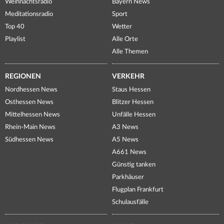
Weihnachtsradio
Bayern News
Meditationsradio
Sport
Top 40
Wetter
Playlist
Alle Orte
Alle Themen
REGIONEN
VERKEHR
Nordhessen News
Staus Hessen
Osthessen News
Blitzer Hessen
Mittelhessen News
Unfälle Hessen
Rhein-Main News
A3 News
Südhessen News
A5 News
A661 News
Günstig tanken
Parkhäuser
Flugplan Frankfurt
Schulausfälle