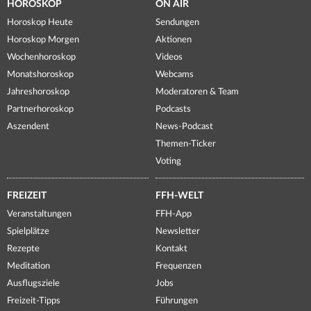
HOROSKOP
ON AIR
Horoskop Heute
Sendungen
Horoskop Morgen
Aktionen
Wochenhoroskop
Videos
Monatshoroskop
Webcams
Jahreshoroskop
Moderatoren & Team
Partnerhoroskop
Podcasts
Aszendent
News-Podcast
Themen-Ticker
Voting
FREIZEIT
FFH-WELT
Veranstaltungen
FFH-App
Spielplätze
Newsletter
Rezepte
Kontakt
Meditation
Frequenzen
Ausflugsziele
Jobs
Freizeit-Tipps
Führungen