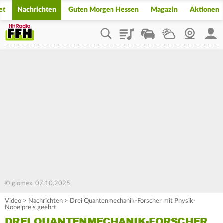
et
Nachrichten
Guten Morgen Hessen
Magazin
Aktionen
Playlist
Staupilot
Wetter
Webcam
Mein
© glomex, 07.10.2025
Video
>
Nachrichten
>
Drei Quantenmechanik-Forscher mit Physik-
Nobelpreis geehrt
DREI QUANTENMECHANIK-FORSCHER