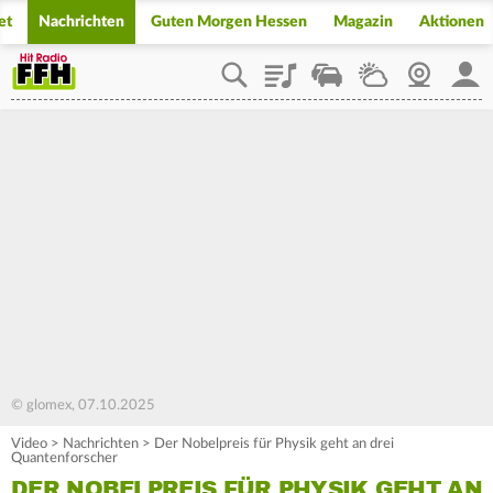
et
Nachrichten
Guten Morgen Hessen
Magazin
Aktionen
Playlist
Staupilot
Wetter
Webcam
Mein
© glomex, 07.10.2025
Video
>
Nachrichten
>
Der Nobelpreis für Physik geht an drei
Quantenforscher
DER NOBELPREIS FÜR PHYSIK GEHT AN