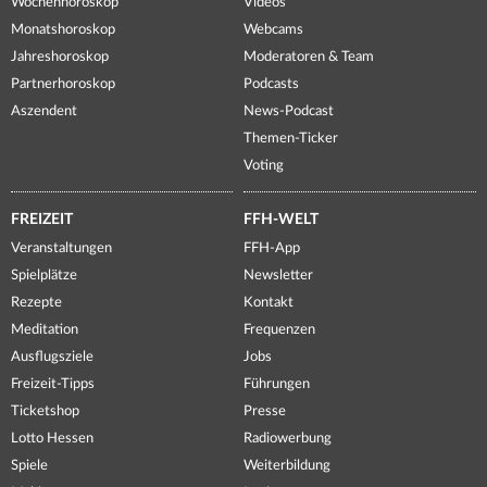
Wochenhoroskop
Videos
Monatshoroskop
Webcams
Jahreshoroskop
Moderatoren & Team
Partnerhoroskop
Podcasts
Aszendent
News-Podcast
Themen-Ticker
Voting
FREIZEIT
FFH-WELT
Veranstaltungen
FFH-App
Spielplätze
Newsletter
Rezepte
Kontakt
Meditation
Frequenzen
Ausflugsziele
Jobs
Freizeit-Tipps
Führungen
Ticketshop
Presse
Lotto Hessen
Radiowerbung
Spiele
Weiterbildung