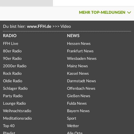
MEHR TOP-MELDUNGEN
Du bist hier:
www.FFH.de
>>>
Video
RADIO
NEWS
FFH Live
Hessen News
80er Radio
Frankfurt News
90er Radio
Wiesbaden News
2000er Radio
Mainz News
Rock Radio
Kassel News
Oldie Radio
Darmstadt News
Schlager Radio
Offenbach News
Party Radio
Gießen News
Lounge Radio
Fulda News
Weihnachtsradio
Bayern News
Meditationsradio
Sport
Top 40
Wetter
Playlist
Alle Orte