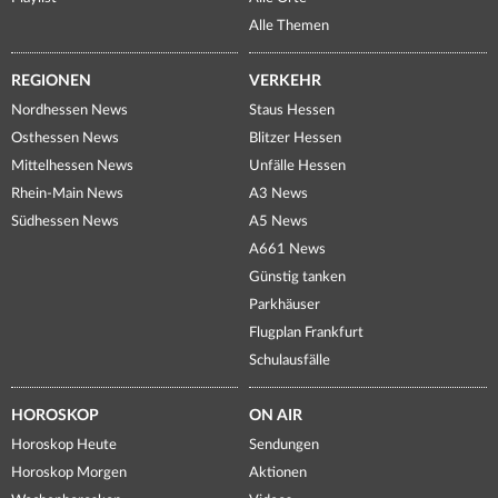
Alle Themen
REGIONEN
VERKEHR
Nordhessen News
Staus Hessen
Osthessen News
Blitzer Hessen
Mittelhessen News
Unfälle Hessen
Rhein-Main News
A3 News
Südhessen News
A5 News
A661 News
Günstig tanken
Parkhäuser
Flugplan Frankfurt
Schulausfälle
HOROSKOP
ON AIR
Horoskop Heute
Sendungen
Horoskop Morgen
Aktionen