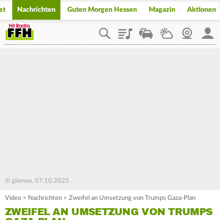
et
Nachrichten
Guten Morgen Hessen
Magazin
Aktionen
Playlist
Staupilot
Wetter
Webcam
Mein
© glomex, 07.10.2025
Video
>
Nachrichten
>
Zweifel an Umsetzung von Trumps Gaza-Plan
ZWEIFEL AN UMSETZUNG VON TRUMPS