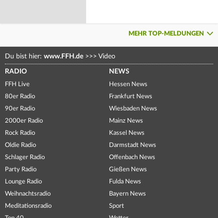
MEHR TOP-MELDUNGEN
Du bist hier:
www.FFH.de
>>>
Video
RADIO
NEWS
FFH Live
Hessen News
80er Radio
Frankfurt News
90er Radio
Wiesbaden News
2000er Radio
Mainz News
Rock Radio
Kassel News
Oldie Radio
Darmstadt News
Schlager Radio
Offenbach News
Party Radio
Gießen News
Lounge Radio
Fulda News
Weihnachtsradio
Bayern News
Meditationsradio
Sport