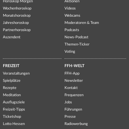
Horoskop Morgen
Aktionen
Wochenhoroskop
Videos
Monatshoroskop
Webcams
Jahreshoroskop
Moderatoren & Team
Partnerhoroskop
Podcasts
Aszendent
News-Podcast
Themen-Ticker
Voting
FREIZEIT
FFH-WELT
Veranstaltungen
FFH-App
Spielplätze
Newsletter
Rezepte
Kontakt
Meditation
Frequenzen
Ausflugsziele
Jobs
Freizeit-Tipps
Führungen
Ticketshop
Presse
Lotto Hessen
Radiowerbung