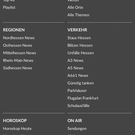
Top 40
Wetter
Playlist
Alle Orte
Alle Themen
REGIONEN
VERKEHR
Nordhessen News
Staus Hessen
Osthessen News
Blitzer Hessen
Mittelhessen News
Unfälle Hessen
Rhein-Main News
A3 News
Südhessen News
A5 News
A661 News
Günstig tanken
Parkhäuser
Flugplan Frankfurt
Schulausfälle
HOROSKOP
ON AIR
Horoskop Heute
Sendungen