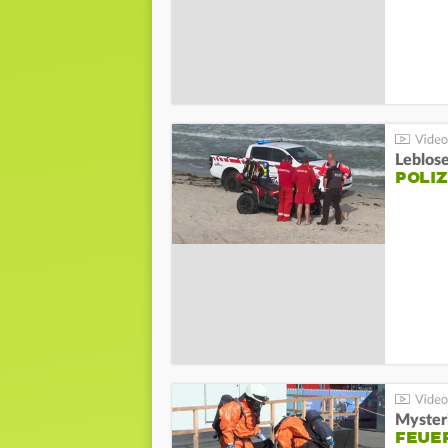
Leblos
POLIZ
Mysteri
FEUE