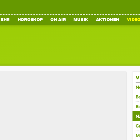
KEHR
HOROSKOP
ON AIR
MUSIK
AKTIONEN
VIDE
V
N
Be
B
N
G
M