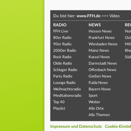
Du bist hier:
www.FFH.de
>>>
Video
RADIO
NEWS
RE
FFH Live
Hessen News
Nor
80er Radio
Frankfurt News
Ost
90er Radio
Wiesbaden News
Mit
2000er Radio
Mainz News
Rhe
Rock Radio
Kassel News
Süd
Oldie Radio
Darmstadt News
Schlager Radio
Offenbach News
Party Radio
Gießen News
Lounge Radio
Fulda News
Weihnachtsradio
Bayern News
Meditationsradio
Sport
Top 40
Wetter
Playlist
Alle Orte
Alle Themen
Impressum und Datenschutz
Cookie-Einste