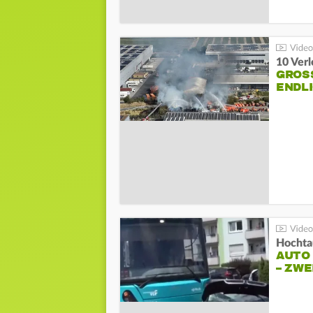
10 Ver
GROSS
NDLI
Hochta
AUTO
– ZW