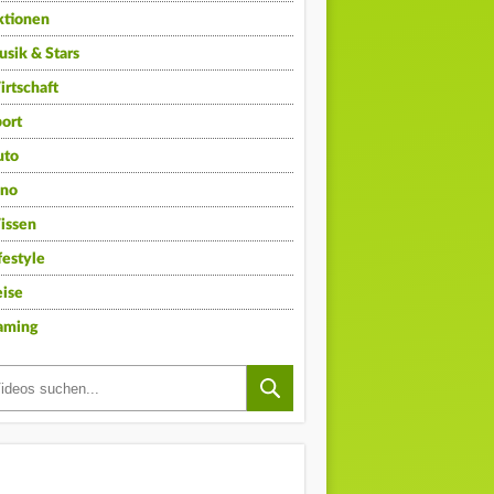
ktionen
sik & Stars
rtschaft
ort
uto
ino
issen
festyle
ise
aming