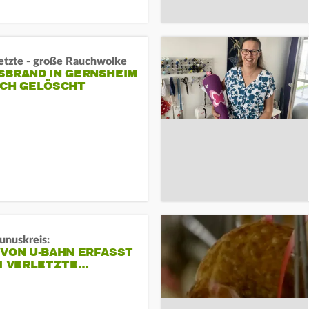
letzte - große Rauchwolke
BRAND IN GERNSHEIM E
CH GELÖSCHT
unuskreis:
 VON U-BAHN ERFASST
EI VERLETZTE…