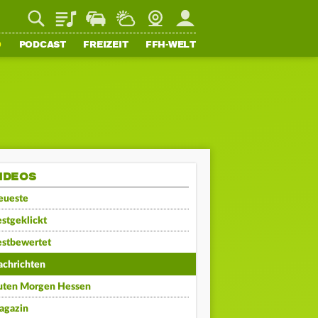
Playlist
Staupilot
Wetter
Webcam
Mein FFH
O
PODCAST
FREIZEIT
FFH-WELT
IDEOS
eueste
stgeklickt
estbewertet
achrichten
uten Morgen Hessen
agazin