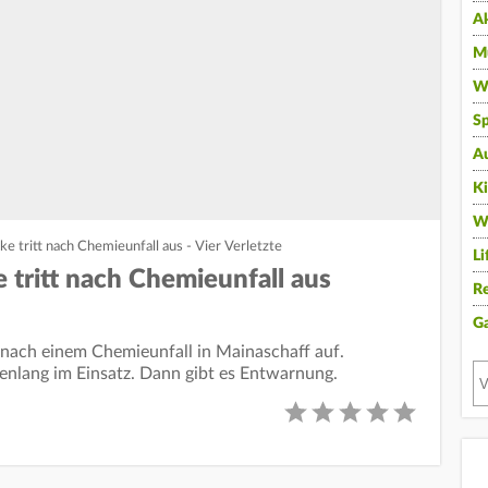
A
Mu
Wi
Sp
A
K
W
e tritt nach Chemieunfall aus - Vier Verletzte
Li
 tritt nach Chemieunfall aus
Re
G
 nach einem Chemieunfall in Mainaschaff auf.
nlang im Einsatz. Dann gibt es Entwarnung.