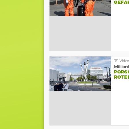
GEFA
Millia
PORSC
ROTE