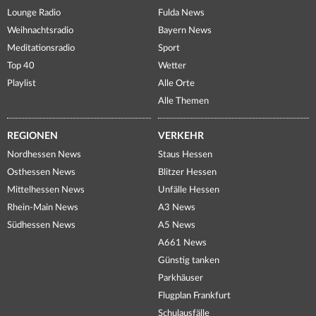
Lounge Radio
Fulda News
Weihnachtsradio
Bayern News
Meditationsradio
Sport
Top 40
Wetter
Playlist
Alle Orte
Alle Themen
REGIONEN
VERKEHR
Nordhessen News
Staus Hessen
Osthessen News
Blitzer Hessen
Mittelhessen News
Unfälle Hessen
Rhein-Main News
A3 News
Südhessen News
A5 News
A661 News
Günstig tanken
Parkhäuser
Flugplan Frankfurt
Schulausfälle