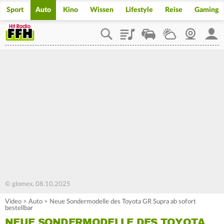
Sport
Auto
Kino
Wissen
Lifestyle
Reise
Gaming
Playlist
Staupilot
Wetter
Webcam
Mein
© glomex, 08.10.2025
Video
>
Auto
>
Neue Sondermodelle des Toyota GR Supra ab sofort
bestellbar
NEUE SONDERMODELLE DES TOYOTA