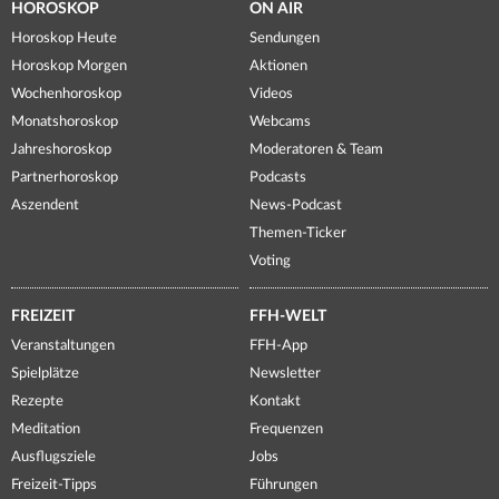
HOROSKOP
ON AIR
Horoskop Heute
Sendungen
Horoskop Morgen
Aktionen
Wochenhoroskop
Videos
Monatshoroskop
Webcams
Jahreshoroskop
Moderatoren & Team
Partnerhoroskop
Podcasts
Aszendent
News-Podcast
Themen-Ticker
Voting
FREIZEIT
FFH-WELT
Veranstaltungen
FFH-App
Spielplätze
Newsletter
Rezepte
Kontakt
Meditation
Frequenzen
Ausflugsziele
Jobs
Freizeit-Tipps
Führungen