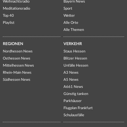
Weihnachtsradio
Bayern News
Meditationsradio
Sport
Top 40
Wetter
Playlist
Alle Orte
Alle Themen
REGIONEN
VERKEHR
Nordhessen News
Staus Hessen
Osthessen News
Blitzer Hessen
Mittelhessen News
Unfälle Hessen
Rhein-Main News
A3 News
Südhessen News
A5 News
A661 News
Günstig tanken
Parkhäuser
Flugplan Frankfurt
Schulausfälle