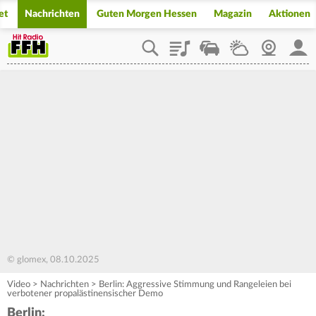
et
Nachrichten
Guten Morgen Hessen
Magazin
Aktionen
Playlist
Staupilot
Wetter
Webcam
Mein
© glomex, 08.10.2025
Video
>
Nachrichten
>
Berlin: Aggressive Stimmung und Rangeleien bei
verbotener propalästinensischer Demo
Berlin: