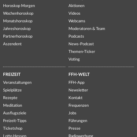
Horoskop Morgen
Aktionen
Wochenhoroskop
Videos
Monatshoroskop
Webcams
Jahreshoroskop
Moderatoren & Team
Partnerhoroskop
Podcasts
Aszendent
News-Podcast
Themen-Ticker
Voting
FREIZEIT
FFH-WELT
Veranstaltungen
FFH-App
Spielplätze
Newsletter
Rezepte
Kontakt
Meditation
Frequenzen
Ausflugsziele
Jobs
Freizeit-Tipps
Führungen
Ticketshop
Presse
Lotto Hessen
Radiowerbung