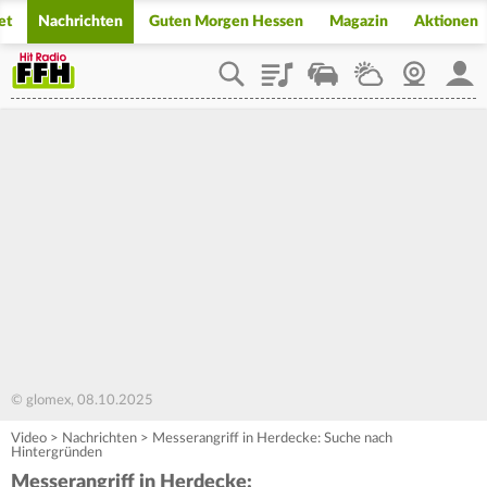
et
Nachrichten
Guten Morgen Hessen
Magazin
Aktionen
Playlist
Staupilot
Wetter
Webcam
Mein
© glomex, 08.10.2025
Video
>
Nachrichten
>
Messerangriff in Herdecke: Suche nach
Hintergründen
Messerangriff in Herdecke: