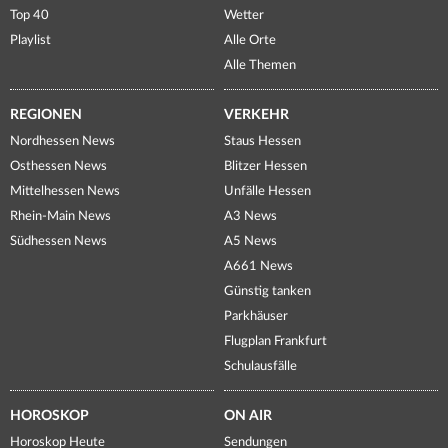
Top 40
Wetter
Playlist
Alle Orte
Alle Themen
REGIONEN
VERKEHR
Nordhessen News
Staus Hessen
Osthessen News
Blitzer Hessen
Mittelhessen News
Unfälle Hessen
Rhein-Main News
A3 News
Südhessen News
A5 News
A661 News
Günstig tanken
Parkhäuser
Flugplan Frankfurt
Schulausfälle
HOROSKOP
ON AIR
Horoskop Heute
Sendungen