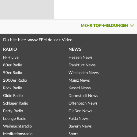
MEHR TOP-MELDUNGEN
Du bist hier:
www.FFH.de
>>>
Video
RADIO
NEWS
FFH Live
Hessen News
80er Radio
Frankfurt News
90er Radio
Wiesbaden News
2000er Radio
Mainz News
Rock Radio
Kassel News
Oldie Radio
Darmstadt News
Schlager Radio
Offenbach News
Party Radio
Gießen News
Lounge Radio
Fulda News
Weihnachtsradio
Bayern News
Meditationsradio
Sport