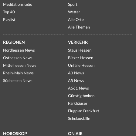
Meditationsradio
Sport
Top 40
Wetter
Playlist
Alle Orte
Alle Themen
REGIONEN
VERKEHR
Nordhessen News
Staus Hessen
Osthessen News
Blitzer Hessen
Mittelhessen News
Unfälle Hessen
Rhein-Main News
A3 News
Südhessen News
A5 News
A661 News
Günstig tanken
Parkhäuser
Flugplan Frankfurt
Schulausfälle
HOROSKOP
ON AIR