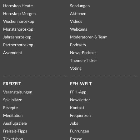
Horoskop Heute
Sendungen
Horoskop Morgen
Aktionen
Wochenhoroskop
Videos
Monatshoroskop
Webcams
Jahreshoroskop
Moderatoren & Team
Partnerhoroskop
Podcasts
Aszendent
News-Podcast
Themen-Ticker
Voting
FREIZEIT
FFH-WELT
Veranstaltungen
FFH-App
Spielplätze
Newsletter
Rezepte
Kontakt
Meditation
Frequenzen
Ausflugsziele
Jobs
Freizeit-Tipps
Führungen
Ticketshop
Presse