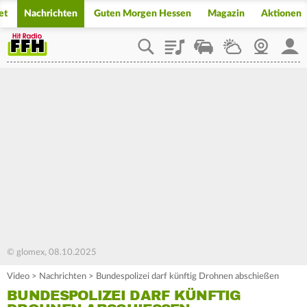
et
Nachrichten
Guten Morgen Hessen
Magazin
Aktionen
Playlist
Staupilot
Wetter
Webcam
Mein
© glomex, 08.10.2025
Video
>
Nachrichten
>
Bundespolizei darf künftig Drohnen abschießen
BUNDESPOLIZEI DARF KÜNFTIG